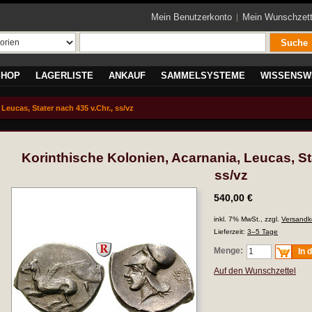
Mein Benutzerkonto
Mein Wunschzett
Suche
SHOP
LAGERLISTE
ANKAUF
SAMMELSYSTEME
WISSENSW
Leucas, Stater nach 435 v.Chr., ss/vz
Korinthische Kolonien, Acarnania, Leucas, Sta
ss/vz
540,00 €
inkl. 7% MwSt., zzgl.
Versandk
Lieferzeit:
3–5 Tage
Menge:
In 
Auf den Wunschzettel