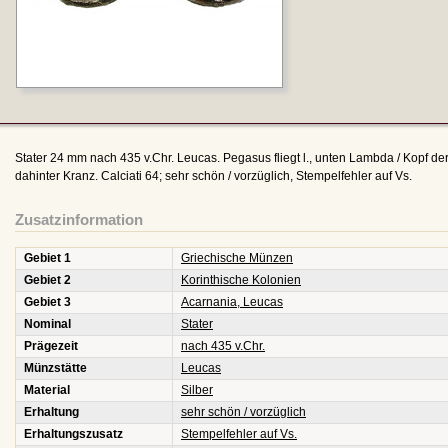
Stater 24 mm nach 435 v.Chr. Leucas. Pegasus fliegt l., unten Lambda / Kopf der
dahinter Kranz. Calciati 64; sehr schön / vorzüglich, Stempelfehler auf Vs.
Zusatzinformation
Gebiet 1
Griechische Münzen
Gebiet 2
Korinthische Kolonien
Gebiet 3
Acarnania, Leucas
Nominal
Stater
Prägezeit
nach 435 v.Chr.
Münzstätte
Leucas
Material
Silber
Erhaltung
sehr schön / vorzüglich
Erhaltungszusatz
Stempelfehler auf Vs.