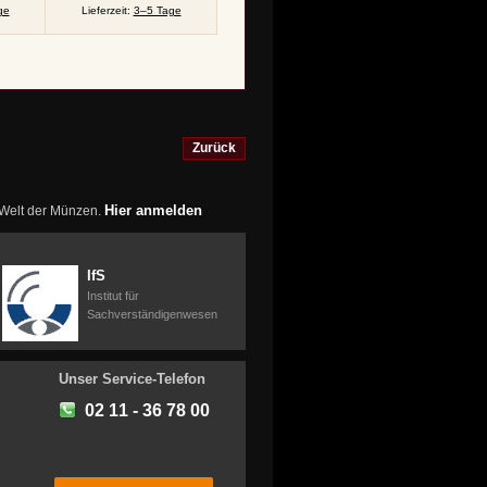
ge
Lieferzeit:
3–5 Tage
Zurück
Hier anmelden
r Welt der Münzen.
IfS
Institut für
Sachverständigenwesen
Unser Service-Telefon
02 11 - 36 78 00