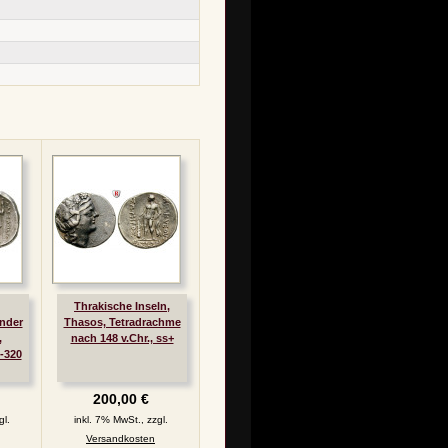
Thrakische Inseln,
ander
Thasos, Tetradrachme
,
nach 148 v.Chr., ss+
-320
200,00 €
gl.
inkl. 7% MwSt., zzgl.
Versandkosten