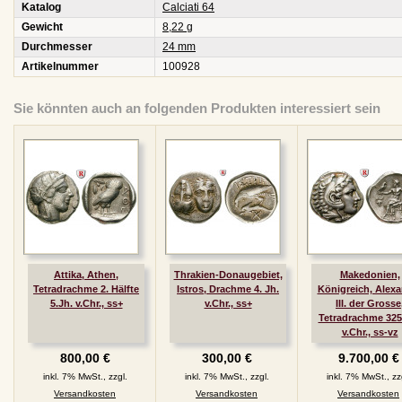
Katalog
Calciati 64
Gewicht
8,22 g
Durchmesser
24 mm
Artikelnummer
100928
Sie könnten auch an folgenden Produkten interessiert sein
Attika, Athen,
Thrakien-Donaugebiet,
Makedonien,
Tetradrachme 2. Hälfte
Istros, Drachme 4. Jh.
Königreich, Alex
5.Jh. v.Chr., ss+
v.Chr., ss+
III. der Grosse
Tetradrachme 325
v.Chr., ss-vz
800,00 €
300,00 €
9.700,00 €
inkl. 7% MwSt., zzgl.
inkl. 7% MwSt., zzgl.
inkl. 7% MwSt., zz
Versandkosten
Versandkosten
Versandkosten