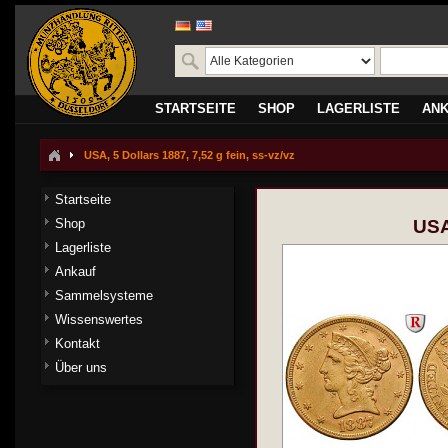
STARTSEITE
SHOP
LAGERLISTE
AN
USA, 5 Dollars 1887, 7,52 g fein, ss-vz/vz
Startseite
Shop
USA,
Lagerliste
Ankauf
Sammelsysteme
Wissenswertes
Kontakt
Über uns