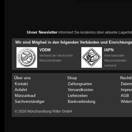
Unser Newsletter
informiert Sie kostenlos über aktuelle Lagerl
Wir sind Mitglied in den folgenden Verbänden und Einrichtung
VDDM
IAPN
Verband der deutschen
Internationaler
Münzenhändler
Münzenhändler-
verband
Über uns
Shop
Rechtl
Kontakt
Zahlungsarten
Daten
Anfahrt
Versandkosten
Impre
Münzankauf
Lieferzeiten
AGB
Sachverständiger
Bankverbindung
Widerr
© 2026 Münzhandlung Ritter GmbH