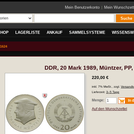
Mein Benutzerkonto
Mein Wunschzett
Suche
SHOP
LAGERLISTE
ANKAUF
SAMMELSYSTEME
WISSENSW
 1624
DDR, 20 Mark 1989, Müntzer, PP,
220,00 €
inkl. 7% MwSt., zzgl.
Versandk
Lieferzeit:
3–5 Tage
Menge:
In 
Auf den Wunschzettel