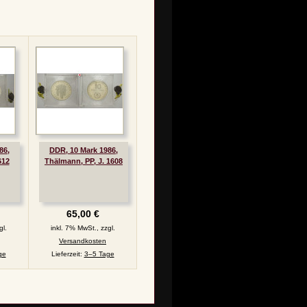
86,
DDR, 10 Mark 1986,
612
Thälmann, PP, J. 1608
65,00 €
gl.
inkl. 7% MwSt., zzgl.
Versandkosten
ge
Lieferzeit:
3–5 Tage