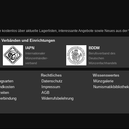
ie kostenlos über aktuelle Lagerlisten, interessante Angebote sowie Neues aus de
en Verbänden und Einrichtungen
IAPN
BDDM
Internationaler
Berufsverband des
Münzenhändler-
Deutschen
verband
Münzenfachhandels
Rechtliches
Wissenswertes
ngsarten
Datenschutz
Münzgalerie
ndkosten
Impressum
Numismatikbibliothek
zeiten
AGB
erbindung
Widerrufsbelehrung