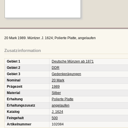
20 Mark 1989. Müntzer. J. 1624; Polierte Platte, angelaufen
Zusatzinformation
Gebiet 1
Deutsche Münzen ab 1871
Gebiet 2
DDR
Gebiet 3
Gedenkprägungen
Nominal
20 Mark
Prägezeit
1989
Material
Silber
Erhaltung
Polierte Platte
Erhaltungszusatz
angelaufen
Katalog
J. 1624
Feingehalt
500
Artikelnummer
102084