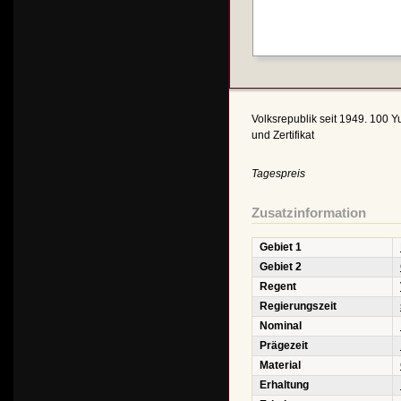
Volksrepublik seit 1949. 100 Yu
und Zertifikat
Tagespreis
Zusatzinformation
Gebiet 1
Gebiet 2
Regent
Regierungszeit
Nominal
Prägezeit
Material
Erhaltung