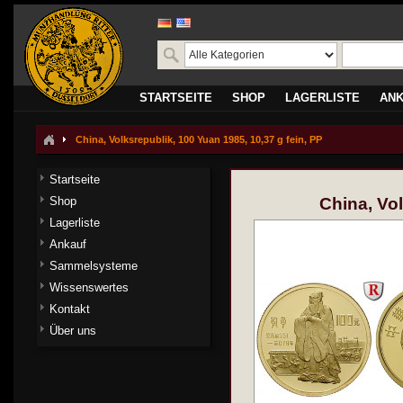
STARTSEITE
SHOP
LAGERLISTE
AN
China, Volksrepublik, 100 Yuan 1985, 10,37 g fein, PP
Startseite
Shop
China, Vol
Lagerliste
Ankauf
Sammelsysteme
Wissenswertes
Kontakt
Über uns