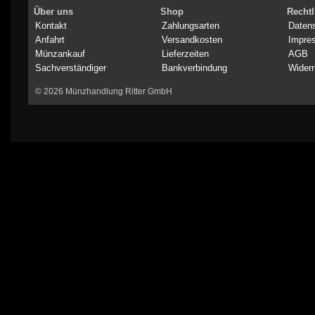
Über uns
Shop
Rechtl
Kontakt
Zahlungsarten
Daten
Anfahrt
Versandkosten
Impre
Münzankauf
Lieferzeiten
AGB
Sachverständiger
Bankverbindung
Widerr
© 2026 Münzhandlung Ritter GmbH