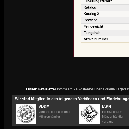
Erhaltungszusatz
Katalog
Katalog 2
Gewicht
Feingewicht
Feingehalt
Artikelnummer
Unser Newsletter
informiert Sie kostenlos über aktuelle Lagerl
Wir sind Mitglied in den folgenden Verbänden und Einrichtung
VDDM
IAPN
Verband der deutschen
Internationaler
Münzenhändler
Münzenhändler-
verband