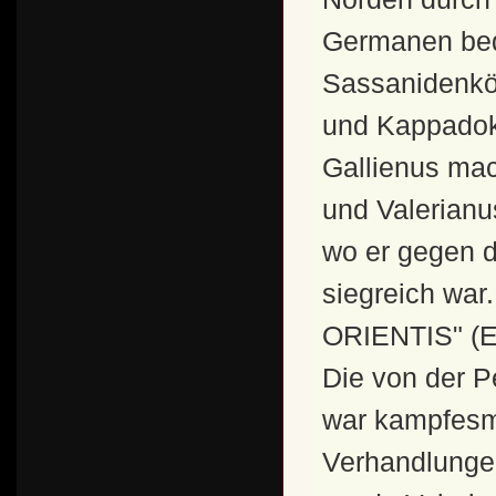
Germanen bedr
Sassanidenkö
und Kappadoki
Gallienus mac
und Valerianu
wo er gegen 
siegreich war
ORIENTIS" (E
Die von der P
war kampfesmü
Verhandlungen