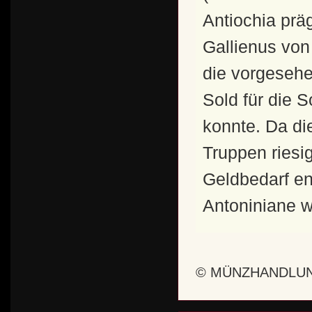
Antiochia prä
Gallienus von
die vorgeseh
Sold für die 
konnte. Da di
Truppen ries
Geldbedarf en
Antoniniane w
© MÜNZHANDLUN