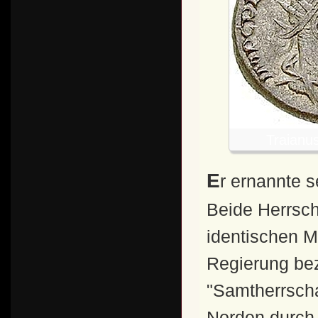
Traianus
Er ernannte seinen Sohn Gallienus zum Mitregenten.
Beide Herrsch
identischen M
Regierung be
"Samtherrscha
Norden durch