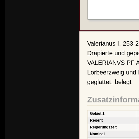
Valerianus I. 253
Drapierte und gep
VALERIANVS PF AV
Lorbeerzweig und L
geglättet; belegt
Zusatzinform
Gebiet 1
Regent
Regierungszeit
Nominal