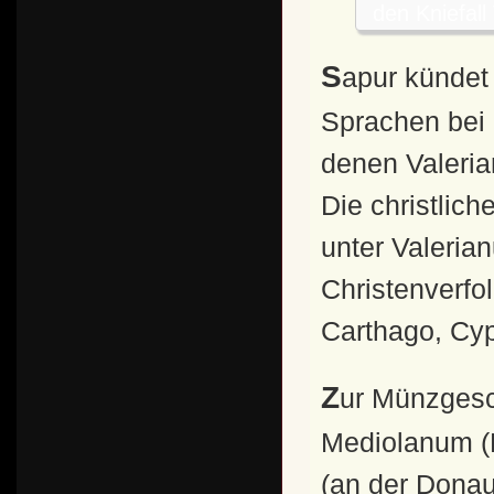
den Kniefall
Sapur kündet von seinem Sieg auf Inschriften in drei
Sprachen bei 
denen Valeria
Die christlic
unter Valeria
Christenverfo
Carthago, Cyp
Zur Münzgeschichte: Valerianus ließ in Rom,
Mediolanum (
(an der Donau