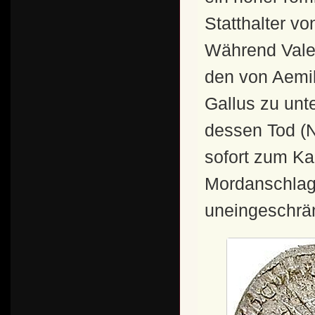
Statthalter v
Während Vale
den von Aemi
Gallus zu unte
dessen Tod (N
sofort zum K
Mordanschlag 
uneingeschrän