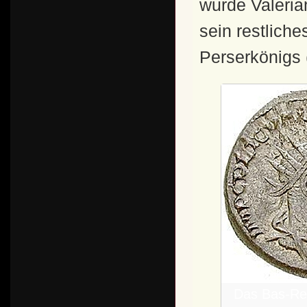
wurde Valeri
sein restlich
Perserkönigs 
Das Bas-Reli