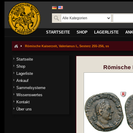
STARTSEITE
SHOP
LAGERLISTE
AN
Römische Kaiserzeit, Valerianus I., Sesterz 255-256, ss
Startseite
Shop
Römische Ka
Lagerliste
Ankauf
Sammelsysteme
Wissenswertes
Kontakt
Über uns