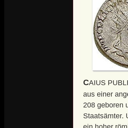
CAIUS PUBLIUS LICINIUS VALERIANUS stammte
aus einer ang
208 geboren u
Staatsämter. 
ein hoher röm