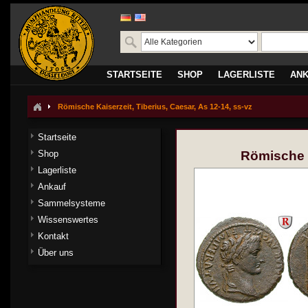
STARTSEITE
SHOP
LAGERLISTE
AN
Römische Kaiserzeit, Tiberius, Caesar, As 12-14, ss-vz
Startseite
Shop
Römische K
Lagerliste
Ankauf
Sammelsysteme
Wissenswertes
Kontakt
Über uns