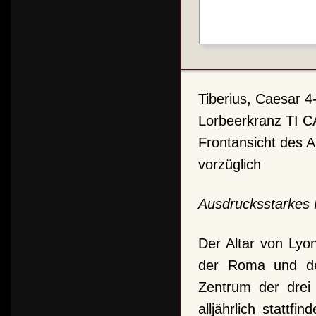
Tiberius, Caesar 4
Lorbeerkranz TI
Frontansicht des A
vorzüglich
Ausdrucksstarkes P
Der Altar von Lyo
der Roma und des
Zentrum der drei 
alljährlich stattf