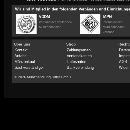
Wir sind Mitglied in den folgenden Verbänden und Einrichtung
VDDM
IAPN
Verband der deutschen
Internationaler
Münzenhändler
Münzenhändler-
verband
Über uns
Shop
Rechtl
Kontakt
Zahlungsarten
Daten
Anfahrt
Versandkosten
Impre
Münzankauf
Lieferzeiten
AGB
Sachverständiger
Bankverbindung
Widerr
© 2026 Münzhandlung Ritter GmbH