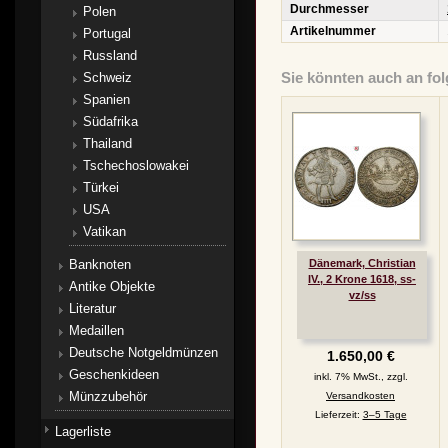
Durchmesser
Polen
Artikelnummer
Portugal
Russland
Sie könnten auch an fol
Schweiz
Spanien
Südafrika
Thailand
Tschechoslowakei
Türkei
USA
Vatikan
Banknoten
Dänemark, Christian
IV., 2 Krone 1618, ss-
Antike Objekte
vz/ss
Literatur
Medaillen
Deutsche Notgeldmünzen
1.650,00 €
Geschenkideen
inkl. 7% MwSt., zzgl.
Münzzubehör
Versandkosten
Lieferzeit:
3–5 Tage
Lagerliste