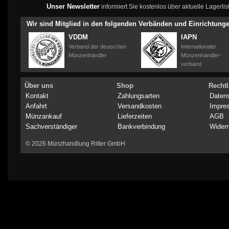
Unser Newsletter
informiert Sie kostenlos über aktuelle Lagerl
Wir sind Mitglied in den folgenden Verbänden und Einrichtung
VDDM
IAPN
Verband der deutschen
Internationaler
Münzenhändler
Münzenhändler-
verband
Über uns
Shop
Rechtl
Kontakt
Zahlungsarten
Daten
Anfahrt
Versandkosten
Impre
Münzankauf
Lieferzeiten
AGB
Sachverständiger
Bankverbindung
Widerr
© 2026 Münzhandlung Ritter GmbH