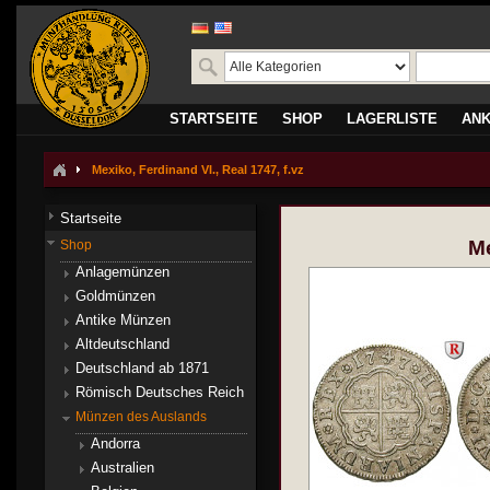
STARTSEITE
SHOP
LAGERLISTE
AN
Mexiko, Ferdinand VI., Real 1747, f.vz
Startseite
Me
Shop
Anlagemünzen
Goldmünzen
Antike Münzen
Altdeutschland
Deutschland ab 1871
Römisch Deutsches Reich
Münzen des Auslands
Andorra
Australien