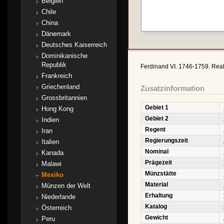
Belgien
Chile
China
Dänemark
Deutsches Kaiserreich
Dominikanische
Republik
Ferdinand VI. 1746-1759. Real
Frankreich
Griechenland
Zusatzinformation
Grossbritannien
Gebiet 1
Hong Kong
Gebiet 2
Indien
Regent
Iran
Regierungszeit
Italien
Nominal
Kanada
Prägezeit
Malawi
Münzstätte
Mexiko
Material
Münzen der Welt
Erhaltung
Niederlande
Katalog
Österreich
Gewicht
Peru