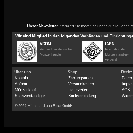
Unser Newsletter
informiert Sie kostenlos über aktuelle Lagerl
Wir sind Mitglied in den folgenden Verbänden und Einrichtung
VDDM
IAPN
Verband der deutschen
Internationaler
Münzenhändler
Münzenhändler-
verband
Über uns
Shop
Rechtl
Kontakt
Zahlungsarten
Daten
Anfahrt
Versandkosten
Impre
Münzankauf
Lieferzeiten
AGB
Sachverständiger
Bankverbindung
Widerr
© 2026 Münzhandlung Ritter GmbH