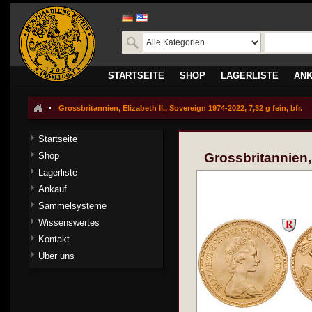
STARTSEITE
SHOP
LAGERLISTE
AN
Grossbritannien, Elizabeth II., Sovereign 1974-2022, 7,32 g fein, bfr.
Startseite
Shop
Grossbritannien, 
Lagerliste
Ankauf
Sammelsysteme
Wissenswertes
Kontakt
Über uns