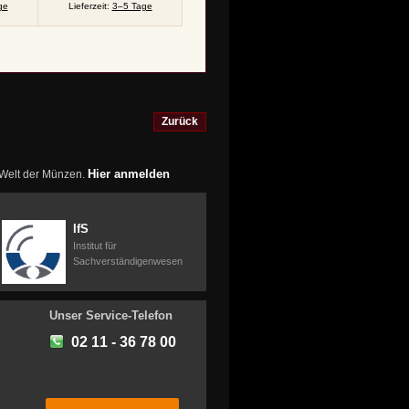
ge
Lieferzeit:
3–5 Tage
Zurück
Hier anmelden
r Welt der Münzen.
IfS
Institut für
Sachverständigenwesen
Unser Service-Telefon
02 11 - 36 78 00