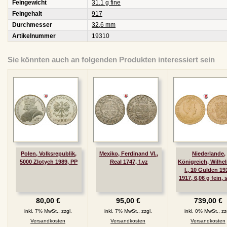
Feingewicht
31.1 g fine
Feingehalt
917
Durchmesser
32,6 mm
Artikelnummer
19310
Sie könnten auch an folgenden Produkten interessiert sein
Polen, Volksrepublik,
Mexiko, Ferdinand VI.,
Niederlande,
5000 Zlotych 1989, PP
Real 1747, f.vz
Königreich, Wilhe
I., 10 Gulden 19
1917, 6,06 g fein, 
80,00 €
95,00 €
739,00 €
inkl. 7% MwSt., zzgl.
inkl. 7% MwSt., zzgl.
inkl. 0% MwSt., zz
Versandkosten
Versandkosten
Versandkosten