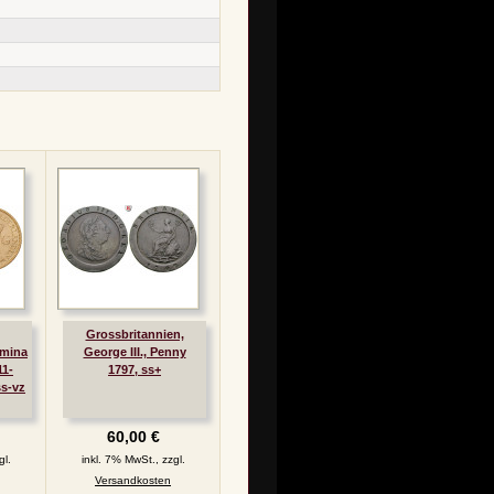
Grossbritannien,
lmina
George III., Penny
11-
1797, ss+
ss-vz
60,00 €
gl.
inkl. 7% MwSt., zzgl.
Versandkosten