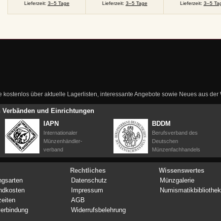
Lieferzeit:
3–5 Tage
Lieferzeit:
3–5 Tage
Lieferzeit:
3–5 Ta
ie kostenlos über aktuelle Lagerlisten, interessante Angebote sowie Neues aus de
en Verbänden und Einrichtungen
IAPN
BDDM
Internationaler
Berufsverband des
Münzenhändler-
Deutschen
verband
Münzenfachhandels
Rechtliches
Wissenswertes
ngsarten
Datenschutz
Münzgalerie
ndkosten
Impressum
Numismatikbibliothek
zeiten
AGB
erbindung
Widerrufsbelehrung