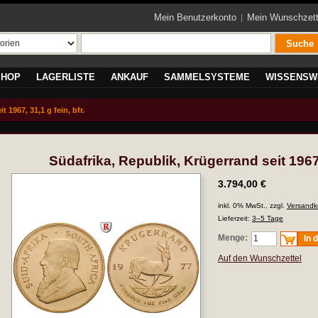
Mein Benutzerkonto
Mein Wunschzett
Suche
SHOP
LAGERLISTE
ANKAUF
SAMMELSYSTEME
WISSENSW
 1967, 31,1 g fein, bfr.
Südafrika, Republik, Krügerrand seit 1967, 
3.794,00 €
inkl. 0% MwSt., zzgl.
Versandk
Lieferzeit:
3–5 Tage
Menge:
In 
Auf den Wunschzettel