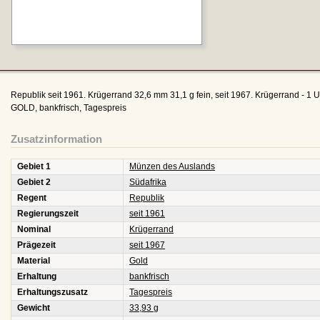
Republik seit 1961. Krügerrand 32,6 mm 31,1 g fein, seit 1967. Krügerrand 
GOLD, bankfrisch, Tagespreis
Zusatzinformation
Gebiet 1
Münzen des Auslands
Gebiet 2
Südafrika
Regent
Republik
Regierungszeit
seit 1961
Nominal
Krügerrand
Prägezeit
seit 1967
Material
Gold
Erhaltung
bankfrisch
Erhaltungszusatz
Tagespreis
Gewicht
33,93 g