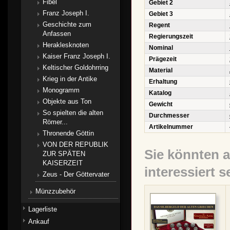
Fibel
Gebiet 2
Franz Joseph I.
Gebiet 3
Geschichte zum
Regent
Anfassen
Regierungszeit
Heraklesknoten
Nominal
Kaiser Franz Joseph I.
Prägezeit
Keltischer Goldohrring
Material
Krieg in der Antike
Erhaltung
Monogramm
Katalog
Objekte aus Ton
Gewicht
So spielten die alten
Durchmesser
Römer...
Artikelnummer
Thronende Göttin
VON DER REPUBLIK
Sie könnten 
ZUR SPÄTEN
KAISERZEIT
interessiert s
Zeus - Der Göttervater
Münzzubehör
Lagerliste
Ankauf