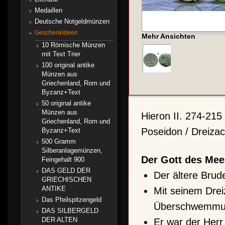
Medaillen
Deutsche Notgeldmünzen
Geschenkideen
Mehr Ansichten
10 Römische Münzen
mit Text Trier
100 original antike
Münzen aus
Griechenland, Rom und
Byzanz+Text
50 original antike
Münzen aus
Hieron II. 274-215
Griechenland, Rom und
Poseidon / Dreizac
Byzanz+Text
500 Gramm
Silberanlagemünzen,
Der Gott des Mee
Feingehalt 900
DAS GELD DER
Der ältere Brud
GRIECHISCHEN
ANTIKE
Mit seinem Dre
Das Pfeilspitzengeld
Überschwemmu
DAS SILBERGELD
DER ALTEN
Er war der Herr