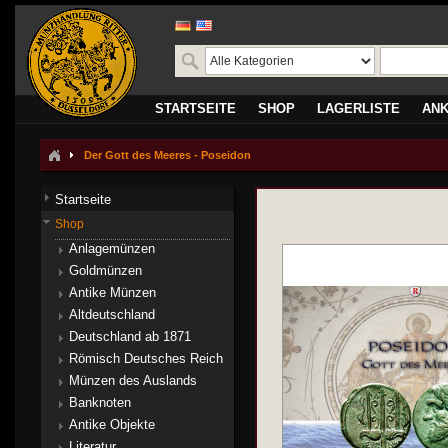
STARTSEITE
SHOP
LAGERLISTE
AN
Der Gott des Meeres - Poseidon
Startseite
Shop
Anlagemünzen
Goldmünzen
Antike Münzen
Altdeutschland
Deutschland ab 1871
Römisch Deutsches Reich
Münzen des Auslands
Banknoten
Antike Objekte
Literatur