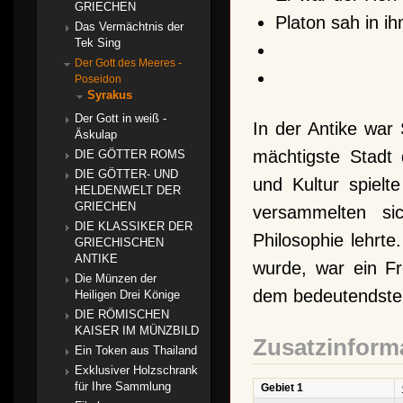
GRIECHEN
Platon sah in i
Das Vermächtnis der
Tek Sing
Der Gott des Meeres -
Poseidon
Syrakus
Der Gott in weiß -
In der Antike war
Äskulap
mächtigste Stadt
DIE GÖTTER ROMS
DIE GÖTTER- UND
und Kultur spielt
HELDENWELT DER
GRIECHEN
versammelten s
DIE KLASSIKER DER
Philosophie lehrt
GRIECHISCHEN
ANTIKE
wurde, war ein Fr
Die Münzen der
dem bedeutendsten
Heiligen Drei Könige
DIE RÖMISCHEN
KAISER IM MÜNZBILD
Zusatzinform
Ein Token aus Thailand
Exklusiver Holzschrank
für Ihre Sammlung
Gebiet 1