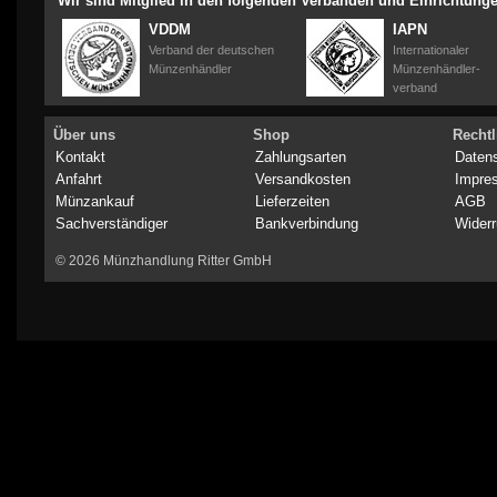
Wir sind Mitglied in den folgenden Verbänden und Einrichtung
VDDM
IAPN
Verband der deutschen
Internationaler
Münzenhändler
Münzenhändler-
verband
Über uns
Shop
Rechtl
Kontakt
Zahlungsarten
Daten
Anfahrt
Versandkosten
Impre
Münzankauf
Lieferzeiten
AGB
Sachverständiger
Bankverbindung
Widerr
© 2026 Münzhandlung Ritter GmbH