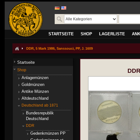
STARTSEITE
SHOP
LAGERLISTE
AN
DDR, 5 Mark 1986, Sanssouci, PP, J. 1609
Startseite
DDR,
Shop
Anlagemünzen
Goldmünzen
Antike Münzen
Altdeutschland
Deutschland ab 1871
Bundesrepublik
Deutschland
DDR
Gedenkmünzen PP