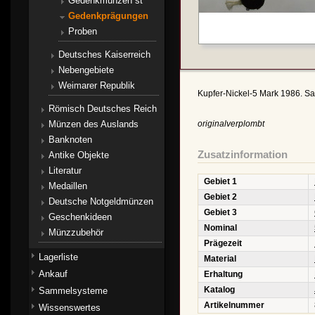
Gedenkmünzen st
Gedenkprägungen
Proben
Deutsches Kaiserreich
Nebengebiete
Weimarer Republik
Kupfer-Nickel-5 Mark 1986. San
Römisch Deutsches Reich
Münzen des Auslands
originalverplombt
Banknoten
Zusatzinformation
Antike Objekte
Literatur
Gebiet 1
Medaillen
Gebiet 2
Deutsche Notgeldmünzen
Gebiet 3
Geschenkideen
Nominal
Münzzubehör
Prägezeit
Lagerliste
Material
Ankauf
Erhaltung
Katalog
Sammelsysteme
Artikelnummer
Wissenswertes