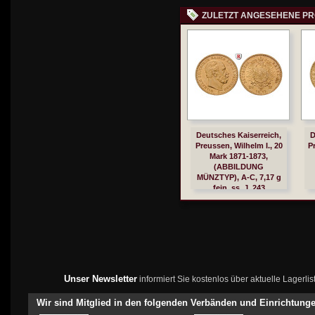
ZULETZT ANGESEHENE P
Deutsches Kaiserreich,
D
Preussen, Wilhelm I., 20
P
Mark 1871-1873,
(ABBILDUNG
MÜNZTYP), A-C, 7,17 g
fein, ss, J. 243
Unser Newsletter
informiert Sie kostenlos über aktuelle Lagerl
Wir sind Mitglied in den folgenden Verbänden und Einrichtung