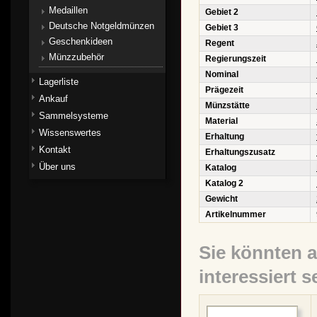
Medaillen
Gebiet 2
Deutsche Notgeldmünzen
Gebiet 3
Geschenkideen
Regent
Münzzubehör
Regierungszeit
Nominal
Lagerliste
Prägezeit
Ankauf
Münzstätte
Sammelsysteme
Material
Wissenswertes
Erhaltung
Kontakt
Erhaltungszusatz
Über uns
Katalog
Katalog 2
Gewicht
Artikelnummer
Sie könnten 
interessiert s