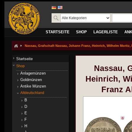
STARTSEITE
SHOP
LAGERLISTE
AN
Nassau, Grafschaft Nassau, Johann Franz, Heinrich, Wilhelm Moritz, H
Startseite
Shop
Nassau, G
Anlagemünzen
Heinrich, W
Goldmünzen
Antike Münzen
Franz Al
Altdeutschland
B
D
E
F
H