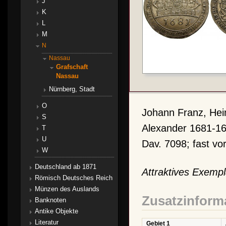
J
K
L
M
N
Nassau
Grafschaft
Nassau
Nürnberg, Stadt
O
Johann Franz, Hein
S
Alexander 1681-16
T
U
Dav. 7098; fast v
W
Deutschland ab 1871
Attraktives Exempl
Römisch Deutsches Reich
Münzen des Auslands
Zusatzinform
Banknoten
Antike Objekte
Literatur
Gebiet 1