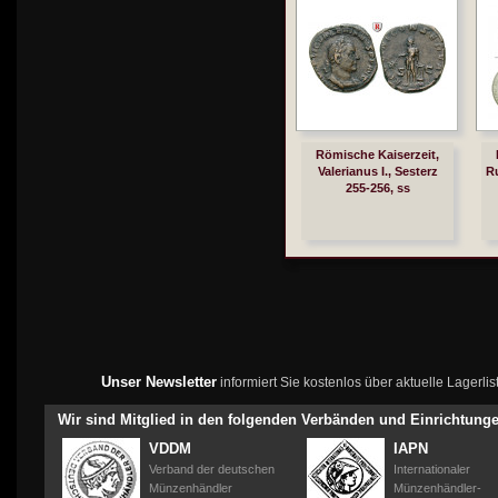
Römische Kaiserzeit,
Valerianus I., Sesterz
Ru
255-256, ss
Unser Newsletter
informiert Sie kostenlos über aktuelle Lagerl
Wir sind Mitglied in den folgenden Verbänden und Einrichtung
VDDM
IAPN
Verband der deutschen
Internationaler
Münzenhändler
Münzenhändler-