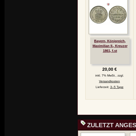
Bayern, Königreich,
Maximilian II., Kreuzer
1861, f.st
20,00 €
inkl. 7% MwSt., zzgl.
Versandkosten
Lieferzeit:
3–5 Tage
ZULETZT ANGE