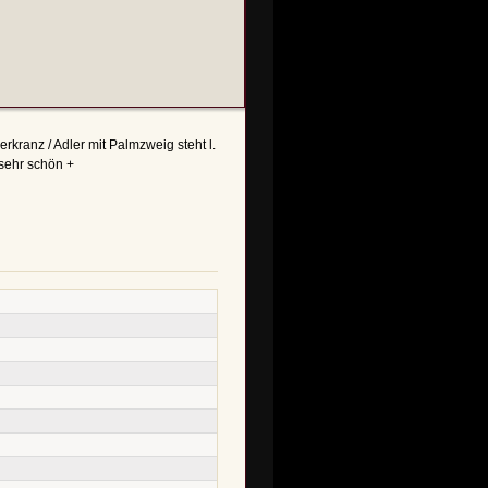
rkranz / Adler mit Palmzweig steht l.
sehr schön +