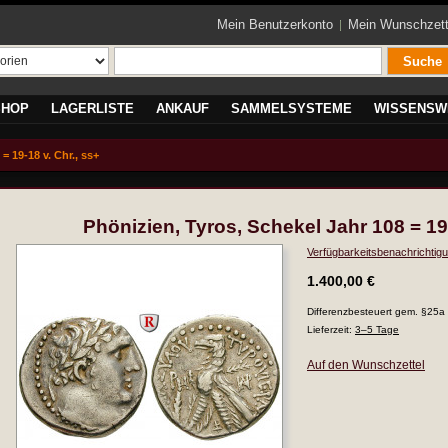
Mein Benutzerkonto
Mein Wunschzett
Suche
SHOP
LAGERLISTE
ANKAUF
SAMMELSYSTEME
WISSENSW
= 19-18 v. Chr., ss+
Phönizien, Tyros, Schekel Jahr 108 = 19-
Verfügbarkeitsbenachrichtigu
1.400,00 €
Differenzbesteuert gem. §25a
Lieferzeit:
3–5 Tage
Auf den Wunschzettel