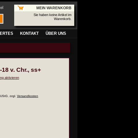
el
MEIN WARENKORB
Sie haben keine Artikel im
Warenkorb.
ERTES
KONTAKT
ÜBER UNS
18 v. Chr., ss+
ng aktivieren
 UStG, zzgl.
Versandkosten