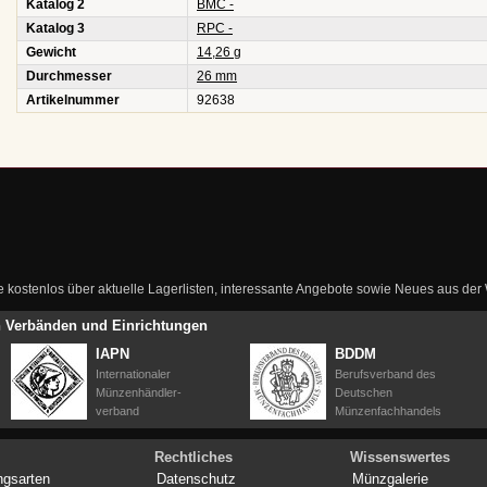
Katalog 2
BMC -
Katalog 3
RPC -
Gewicht
14,26 g
Durchmesser
26 mm
Artikelnummer
92638
ie kostenlos über aktuelle Lagerlisten, interessante Angebote sowie Neues aus de
en Verbänden und Einrichtungen
IAPN
BDDM
Internationaler
Berufsverband des
Münzenhändler-
Deutschen
verband
Münzenfachhandels
Rechtliches
Wissenswertes
ngsarten
Datenschutz
Münzgalerie