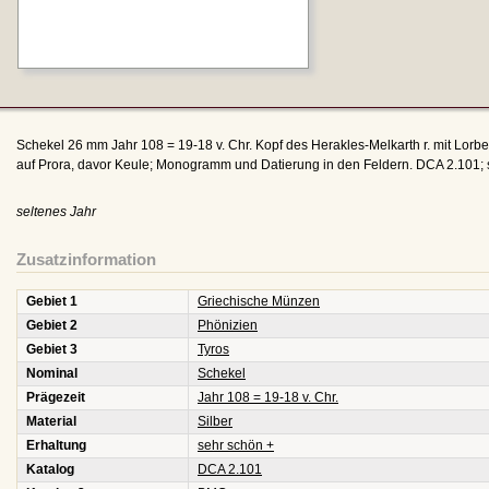
Schekel 26 mm Jahr 108 = 19-18 v. Chr. Kopf des Herakles-Melkarth r. mit Lorbee
auf Prora, davor Keule; Monogramm und Datierung in den Feldern. DCA 2.101; 
seltenes Jahr
Zusatzinformation
Gebiet 1
Griechische Münzen
Gebiet 2
Phönizien
Gebiet 3
Tyros
Nominal
Schekel
Prägezeit
Jahr 108 = 19-18 v. Chr.
Material
Silber
Erhaltung
sehr schön +
Katalog
DCA 2.101