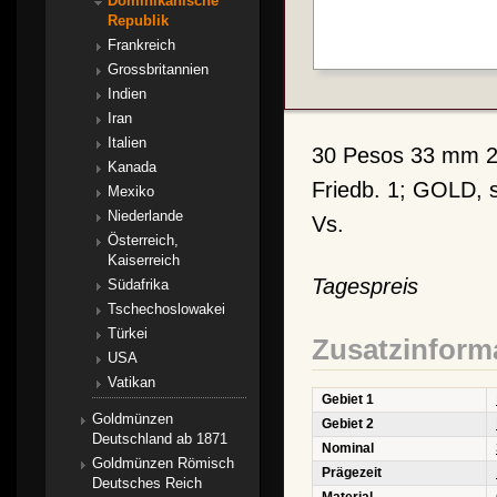
Dominikanische
Republik
Frankreich
Grossbritannien
Indien
Iran
Italien
30 Pesos 33 mm 26,
Kanada
Friedb. 1; GOLD, s
Mexiko
Niederlande
Vs.
Österreich,
Kaiserreich
Tagespreis
Südafrika
Tschechoslowakei
Türkei
Zusatzinform
USA
Vatikan
Gebiet 1
Goldmünzen
Gebiet 2
Deutschland ab 1871
Nominal
Goldmünzen Römisch
Prägezeit
Deutsches Reich