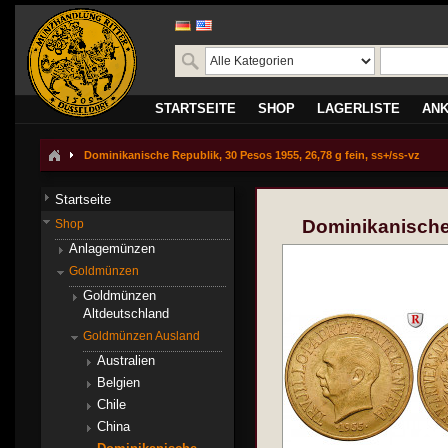
STARTSEITE
SHOP
LAGERLISTE
AN
Dominikanische Republik, 30 Pesos 1955, 26,78 g fein, ss+/ss-vz
Startseite
Dominikanische 
Shop
Anlagemünzen
Goldmünzen
Goldmünzen
Altdeutschland
Goldmünzen Ausland
Australien
Belgien
Chile
China