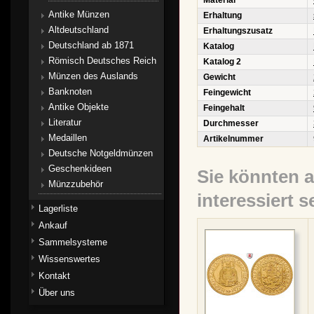
Material
Antike Münzen
Erhaltung
Altdeutschland
Erhaltungszusatz
Deutschland ab 1871
Katalog
Römisch Deutsches Reich
Katalog 2
Münzen des Auslands
Gewicht
Banknoten
Feingewicht
Antike Objekte
Feingehalt
Literatur
Durchmesser
Medaillen
Artikelnummer
Deutsche Notgeldmünzen
Geschenkideen
Sie könnten 
Münzzubehör
interessiert s
Lagerliste
Ankauf
Sammelsysteme
Wissenswertes
Kontakt
Über uns