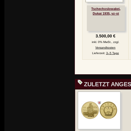
Tschechoslowakei,
Dukat 1935, vz-st
3.500,00 €
inkl. 0% MwSt., zzgl.
Versandkosten
Lieferzeit:
3–5 Tage
ZULETZT ANGE