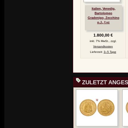
Italien, Venedig,
Bartolomeo
Gradenigo, Zecchino
o.J., f.vz
1.800,00 €
inkl. 7% MwSt., zzgl.
Versandkosten
Lieferzeit:
3–5 Tage
ZULETZT ANGE