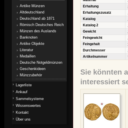
Material
Antike Münzen
Erhaltung
Altdeutschland
Erhaltungszusatz
Deutschland ab 1871
Katalog
Römisch Deutsches Reich
Katalog 2
Münzen des Auslands
Gewicht
Banknoten
Feingewicht
Antike Objekte
Feingehalt
Literatur
Durchmesser
Medaillen
Artikelnummer
Deutsche Notgeldmünzen
Geschenkideen
Sie könnten 
Münzzubehör
interessiert s
Lagerliste
Ankauf
Sammelsysteme
Wissenswertes
Kontakt
Über uns