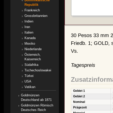
Dominikanische
Republik
Frankreich
Grossbritannien
Indien
Iran
Italien
30 Pesos 33 mm 26,
Kanada
Friedb. 1; GOLD, s
Mexiko
Niederlande
Vs.
Österreich,
Kaiserreich
Tagespreis
Südafrika
Tschechoslowakei
Türkei
Zusatzinform
USA
Vatikan
Gebiet 1
Goldmünzen
Gebiet 2
Deutschland ab 1871
Nominal
Goldmünzen Römisch
Prägezeit
Deutsches Reich