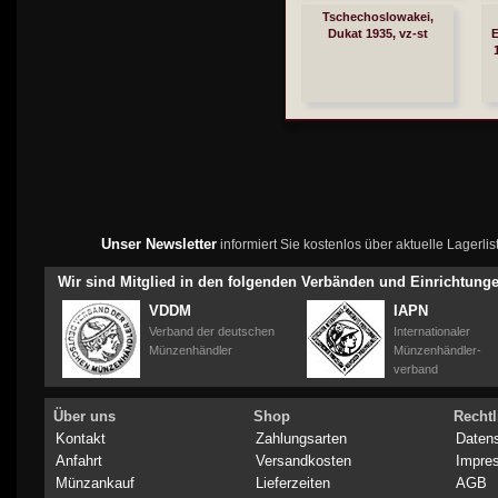
Tschechoslowakei,
Dukat 1935, vz-st
E
Unser Newsletter
informiert Sie kostenlos über aktuelle Lagerl
Wir sind Mitglied in den folgenden Verbänden und Einrichtung
VDDM
IAPN
Verband der deutschen
Internationaler
Münzenhändler
Münzenhändler-
verband
Über uns
Shop
Rechtl
Kontakt
Zahlungsarten
Daten
Anfahrt
Versandkosten
Impre
Münzankauf
Lieferzeiten
AGB