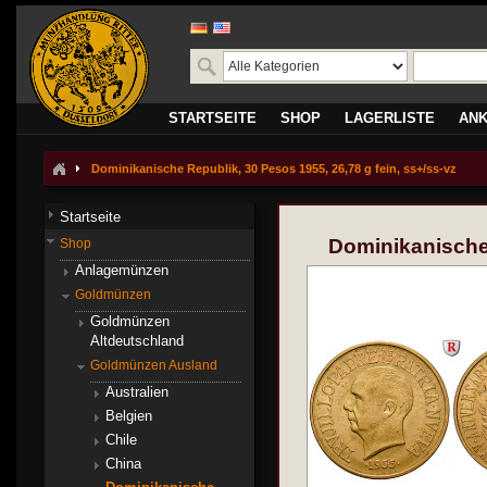
STARTSEITE
SHOP
LAGERLISTE
AN
Dominikanische Republik, 30 Pesos 1955, 26,78 g fein, ss+/ss-vz
Startseite
Dominikanische 
Shop
Anlagemünzen
Goldmünzen
Goldmünzen
Altdeutschland
Goldmünzen Ausland
Australien
Belgien
Chile
China