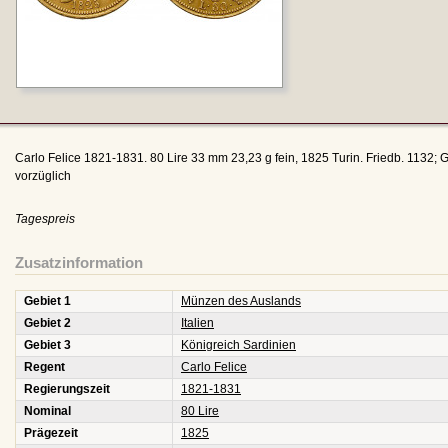
Carlo Felice 1821-1831. 80 Lire 33 mm 23,23 g fein, 1825 Turin. Friedb. 1132; 
vorzüglich
Tagespreis
Zusatzinformation
Gebiet 1
Münzen des Auslands
Gebiet 2
Italien
Gebiet 3
Königreich Sardinien
Regent
Carlo Felice
Regierungszeit
1821-1831
Nominal
80 Lire
Prägezeit
1825