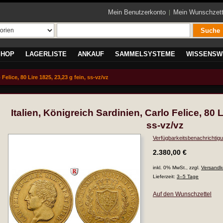
Mein Benutzerkonto
Mein Wunschzett
Suche
SHOP
LAGERLISTE
ANKAUF
SAMMELSYSTEME
WISSENSW
 Felice, 80 Lire 1825, 23,23 g fein, ss-vz/vz
Italien, Königreich Sardinien, Carlo Felice, 80 L
ss-vz/vz
Verfügbarkeitsbenachrichtigu
2.380,00 €
inkl. 0% MwSt., zzgl.
Versandk
Lieferzeit:
3–5 Tage
Auf den Wunschzettel