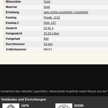
Münzstätte
Turin
Material
Gold
Erhaltung
sehr schön-vorzüglich / vorzüglich
Katalog
Friedb. 1132
Katalog 2
Schl. 137
Gewicht
25,81 g
Feingewicht
23.23 g fine
Feingehalt
900
Durchmesser
33 mm
Artikelnummer
99414
ie kostenlos über aktuelle Lagerlisten, interessante Angebote sowie Neues aus de
en Verbänden und Einrichtungen
IAPN
BDDM