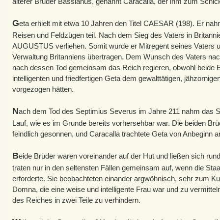
älterer Bruder Bassianus, genannt Caracalla, der ihm zum Schic
G
eta erhielt mit etwa 10 Jahren den Titel CAESAR (198). Er nahm
Reisen und Feldzügen teil. Nach dem Sieg des Vaters in Britanni
AUGUSTUS verliehen. Somit wurde er Mitregent seines Vaters 
Verwaltung Britanniens übertragen. Dem Wunsch des Vaters nach
nach dessen Tod gemeinsam das Reich regieren, obwohl beide El
intelligenten und friedfertigen Geta dem gewalttätigen, jähzornige
vorgezogen hätten.
N
ach dem Tod des Septimius Severus im Jahre 211 nahm das S
Lauf, wie es im Grunde bereits vorhersehbar war. Die beiden Brü
feindlich gesonnen, und Caracalla trachtete Geta von Anbeginn 
B
eide Brüder waren voreinander auf der Hut und ließen sich ru
traten nur in den seltensten Fällen gemeinsam auf, wenn die Sta
erforderte. Sie beobachteten einander argwöhnisch, sehr zum Ku
Domna, die eine weise und intelligente Frau war und zu vermittel
des Reiches in zwei Teile zu verhindern.