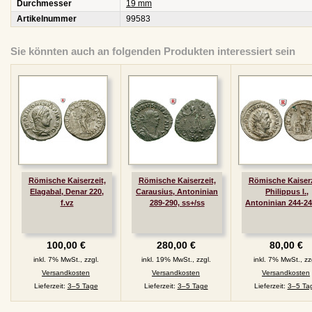
Durchmesser
19 mm
Artikelnummer
99583
Sie könnten auch an folgenden Produkten interessiert sein
Römische Kaiserzeit,
Römische Kaiserzeit,
Römische Kaiserz
Elagabal, Denar 220,
Carausius, Antoninian
Philippus I.,
f.vz
289-290, ss+/ss
Antoninian 244-24
100,00 €
280,00 €
80,00 €
inkl. 7% MwSt., zzgl.
inkl. 19% MwSt., zzgl.
inkl. 7% MwSt., zz
Versandkosten
Versandkosten
Versandkosten
Lieferzeit:
3–5 Tage
Lieferzeit:
3–5 Tage
Lieferzeit:
3–5 Ta