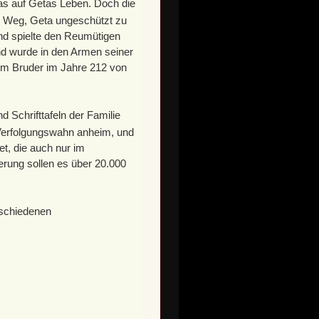
las auf Getas Leben. Doch die
en Weg, Geta ungeschützt zu
und spielte den Reumütigen
d wurde in den Armen seiner
em Bruder im Jahre 212 von
 Schrifttafeln der Familie
 Verfolgungswahn anheim, und
t, die auch nur im
erung sollen es über 20.000
rschiedenen