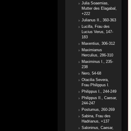
Julia Soaemias,
Mutter des Elagabal,
+222
Julianus II., 360-363
Lucilla, Frau des
Lucius Verus, 147-
183
Maxentius, 306-312
Maximianus
Herculius, 286-310
Maximinus I., 235-
238
Nero, 54-68
Otacilia Severa,
Frau Philippus I.
Philippus I., 244-249
Philippus II., Caesar,
244-247
Postumus, 260-269
Sabina, Frau des
Hadrianus, +137
Saloninus, Caesar,