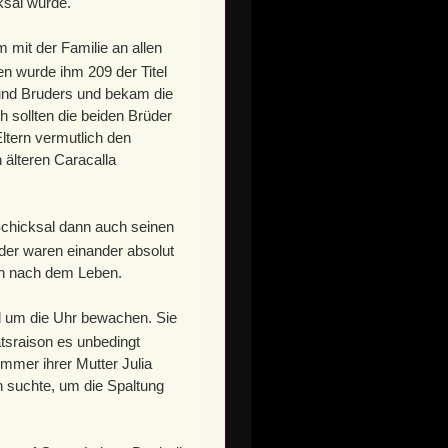
ksal wurde.
 mit der Familie an allen
en wurde ihm 209 der Titel
und Bruders und bekam die
 sollten die beiden Brüder
tern vermutlich den
n älteren Caracalla
chicksal dann auch seinen
der waren einander absolut
an nach dem Leben.
nd um die Uhr bewachen. Sie
atsraison es unbedingt
mmer ihrer Mutter Julia
n suchte, um die Spaltung