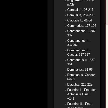
Augustus, 27 v.-14
n.Chr.
Caracalla, 198-217
Carausius, 287-293
Claudius I., 41-54
Commodus, 177-192
Constantinus I., 307-
337
Constantinus II.,
337-340
Constantinus II.,
Caesar, 317-337
Constantius II., 337-
361
Domitianus, 81-96
Domitianus, Caesar,
69-81
Elagabal, 218-222
Faustina I., Frau des
Antoninus Pius,
+141
Faustina II., Frau