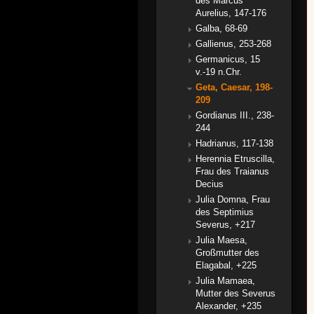
des Marcus
Aurelius, 147-176
Galba, 68-69
Gallienus, 253-268
Germanicus, 15
v.-19 n.Chr.
Geta, Caesar, 198-
209
Gordianus III., 238-
244
Hadrianus, 117-138
Herennia Etruscilla,
Frau des Traianus
Decius
Julia Domna, Frau
des Septimius
Severus, +217
Julia Maesa,
Großmutter des
Elagabal, +225
Julia Mamaea,
Mutter des Severus
Alexander, +235