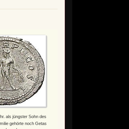
r. als jüngster Sohn des
milie gehörte noch Getas