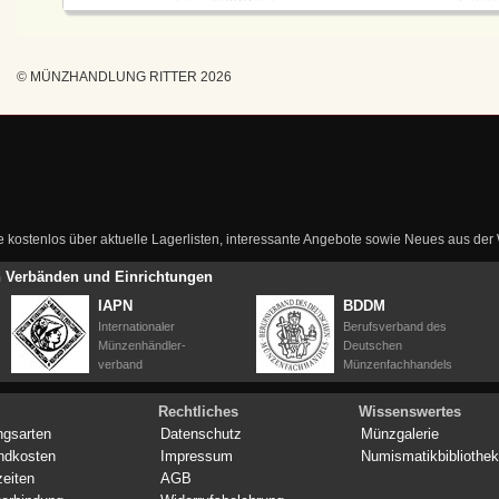
© MÜNZHANDLUNG RITTER 2026
ie kostenlos über aktuelle Lagerlisten, interessante Angebote sowie Neues aus de
en Verbänden und Einrichtungen
IAPN
BDDM
Internationaler
Berufsverband des
Münzenhändler-
Deutschen
verband
Münzenfachhandels
Rechtliches
Wissenswertes
ngsarten
Datenschutz
Münzgalerie
ndkosten
Impressum
Numismatikbibliothek
zeiten
AGB