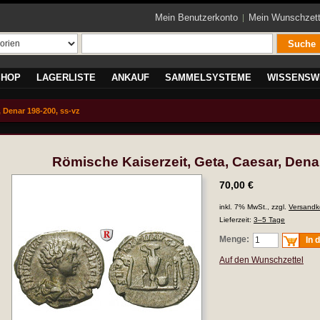
Mein Benutzerkonto
Mein Wunschzett
Suche
SHOP
LAGERLISTE
ANKAUF
SAMMELSYSTEME
WISSENSW
 Denar 198-200, ss-vz
Römische Kaiserzeit, Geta, Caesar, Dena
70,00 €
inkl. 7% MwSt., zzgl.
Versandk
Lieferzeit:
3–5 Tage
Menge:
In 
Auf den Wunschzettel