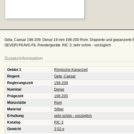
Geta, Caesar 198-209. Denar 19 mm 198-200 Rom. Drapierte und gepanzerte 
SEVERI PII AVG FIL Priestergeräte. RIC 3; sehr schön - vorzüglich
Zusatzinformation
Gebiet 1
Römische Kaiserzeit
Regent
Geta, Caesar
Regierungszeit
198-209
Nominal
Denar
Prägezeit
198-200
Münzstätte
Rom
Material
Silber
Erhaltung
sehr schön - vorzüglich
Katalog
RIC 3
Gewicht
3,52 g