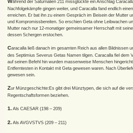
W
ährend der Saturnalien 211 missglückte ein Anschlag Caracal
Nachfolgekämpfe gingen weiter, und Caracalla fand endlich ein
erreichen. Er bat ihn zu einem Gespräch im Beisein der Mutter 
und Kompromissbereiten. So erschien Geta ohne Leibwachen un
Mutter nach nur 12-monatiger gemeinsamer Herrschaft mit sein
dessen Schergen erstochen.
C
aracalla ließ danach im gesamten Reich aus allen Bildnissen und
des Septimius Severus Getas Namen tilgen. Caracalla fiel dem
auf seinen Befehl hin wurden massenweise Menschen hingerichte
Entferntesten in Kontakt mit Geta gewesen waren. Nach Überlief
gewesen sein.
Z
ur Münzgeschichte:Es gibt drei Münztypen, die sich auf die ve
Regentschaftsformen beziehen.
1.
Als CAESAR (198 – 209)
2.
Als AVGVSTVS (209 – 211)