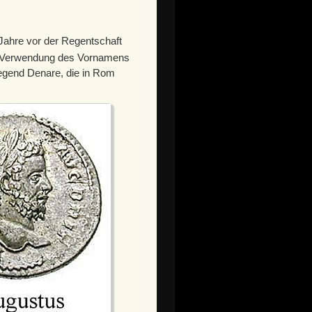
 Jahre vor der Regentschaft
he Verwendung des Vornamens
iegend Denare, die in Rom