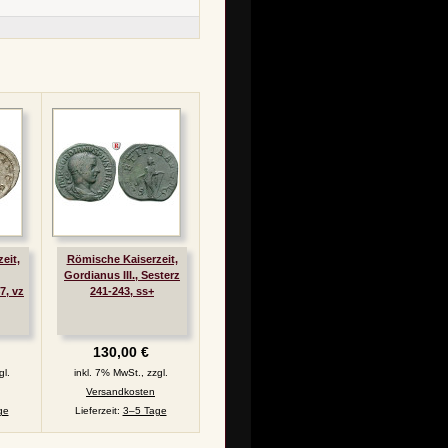
eit,
Römische Kaiserzeit,
Gordianus III., Sesterz
7, vz
241-243, ss+
130,00 €
gl.
inkl. 7% MwSt., zzgl.
Versandkosten
ge
Lieferzeit:
3–5 Tage