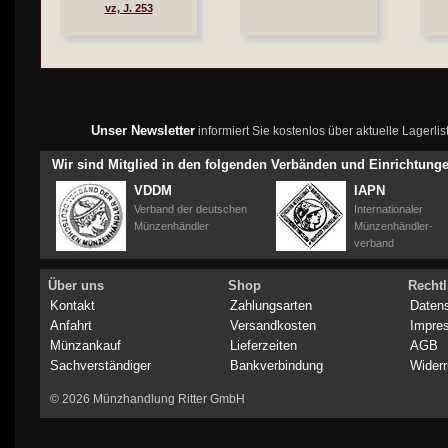
vz, J. 253
Unser Newsletter
informiert Sie kostenlos über aktuelle Lagerl
Wir sind Mitglied in den folgenden Verbänden und Einrichtung
VDDM
IAPN
Verband der deutschen
Internationaler
Münzenhändler
Münzenhändler-
verband
Über uns
Shop
Rechtl
Kontakt
Zahlungsarten
Daten
Anfahrt
Versandkosten
Impre
Münzankauf
Lieferzeiten
AGB
Sachverständiger
Bankverbindung
Widerr
© 2026 Münzhandlung Ritter GmbH