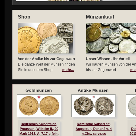
Shop
Münzankauf
Von der Antike bis zur Gegenwart
Unser Wissen - Ihr Vorteil
Die ganze Welt der Münzen finden
Wir kaufen Münzen von der An
Sie in unserem Shop
mehr...
bis zur Gegenwart
meh
Goldmünzen
Antike Münzen
Deutsches Kaiserreich,
Römische Kaiserzeit,
Preussen, Wilhelm II., 20
Augustus, Denar 2 v.-4
De
Mark 1913, A, 7,17 g fein,
n.Chr., ss-vz/ss
201