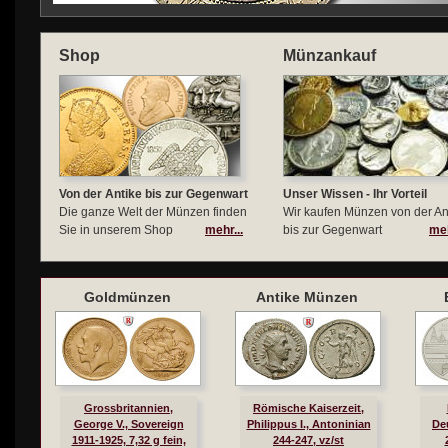
Shop
Münzankauf
Von der Antike bis zur Gegenwart
Unser Wissen - Ihr Vorteil
Die ganze Welt der Münzen finden
Wir kaufen Münzen von der An
Sie in unserem Shop
mehr...
bis zur Gegenwart
meh
Goldmünzen
Antike Münzen
Grossbritannien,
Römische Kaiserzeit,
George V., Sovereign
Philippus I., Antoninian
De
1911-1925, 7,32 g fein,
244-247, vz/st