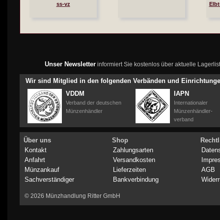
ss-vz
Elbt
Unser Newsletter
informiert Sie kostenlos über aktuelle Lagerl
Wir sind Mitglied in den folgenden Verbänden und Einrichtung
VDDM
IAPN
Verband der deutschen
Internationaler
Münzenhändler
Münzenhändler-
verband
Über uns
Shop
Rechtl
Kontakt
Zahlungsarten
Daten
Anfahrt
Versandkosten
Impre
Münzankauf
Lieferzeiten
AGB
Sachverständiger
Bankverbindung
Widerr
© 2026 Münzhandlung Ritter GmbH