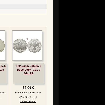
I., 5
Russland, UdSSR, 3
,1 g
Rubel 1989-, 31,1 g
fein, PP
69,00 €
gem.
Differenzbesteuert gem.
.
§25a UStG, zzgl.
Versandkosten