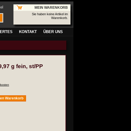
el
MEIN WARENKORB
Sie haben keine Artikel im
Warenkorb.
ERTES
KONTAKT
ÜBER UNS
97 g fein, st/PP
kosten
den Warenkorb