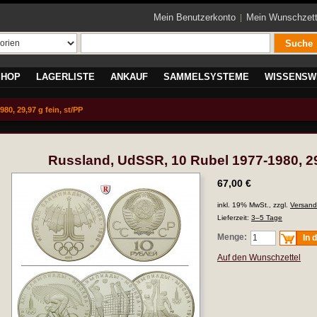
Mein Benutzerkonto
Mein Wunschzett
Suche
SHOP
LAGERLISTE
ANKAUF
SAMMELSYSTEME
WISSENSW
0, 29,97 g fein, st/PP
Russland, UdSSR, 10 Rubel 1977-1980, 29,
67,00 €
inkl. 19% MwSt., zzgl.
Versand
Lieferzeit:
3–5 Tage
Menge:
In 
Auf den Wunschzettel