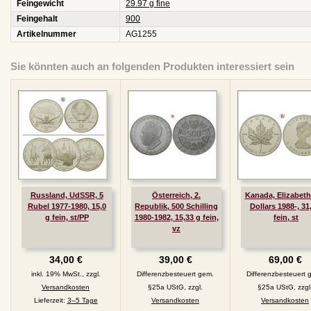
Feingewicht
29.97 g fine
Feingehalt
900
Artikelnummer
AG1255
Sie könnten auch an folgenden Produkten interessiert sein
Russland, UdSSR, 5
Österreich, 2.
Kanada, Elizabeth I
Rubel 1977-1980, 15,0
Republik, 500 Schilling
Dollars 1988-, 31
g fein, st/PP
1980-1982, 15,33 g fein,
fein, st
vz
34,00 €
39,00 €
69,00 €
inkl. 19% MwSt., zzgl.
Differenzbesteuert gem.
Differenzbesteuert 
Versandkosten
§25a UStG, zzgl.
§25a UStG, zzgl
Lieferzeit:
3–5 Tage
Versandkosten
Versandkosten