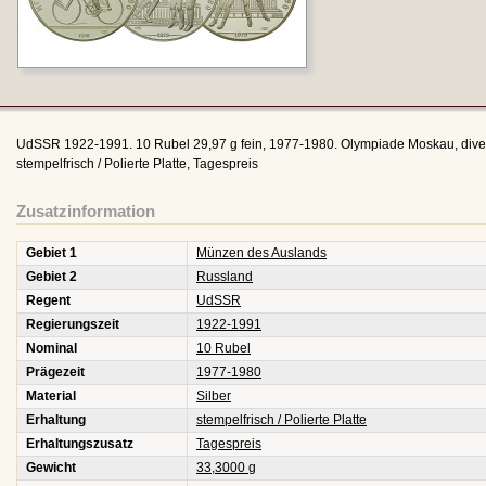
UdSSR 1922-1991. 10 Rubel 29,97 g fein, 1977-1980. Olympiade Moskau, d
stempelfrisch / Polierte Platte, Tagespreis
Zusatzinformation
Gebiet 1
Münzen des Auslands
Gebiet 2
Russland
Regent
UdSSR
Regierungszeit
1922-1991
Nominal
10 Rubel
Prägezeit
1977-1980
Material
Silber
Erhaltung
stempelfrisch / Polierte Platte
Erhaltungszusatz
Tagespreis
Gewicht
33,3000 g