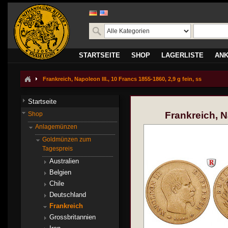
STARTSEITE
SHOP
LAGERLISTE
AN
Frankreich, Napoleon III., 10 Francs 1855-1860, 2,9 g fein, ss
Startseite
Frankreich, Na
Shop
Anlagemünzen
Goldmünzen zum
Tagespreis
Australien
Belgien
Chile
Deutschland
Frankreich
Grossbritannien