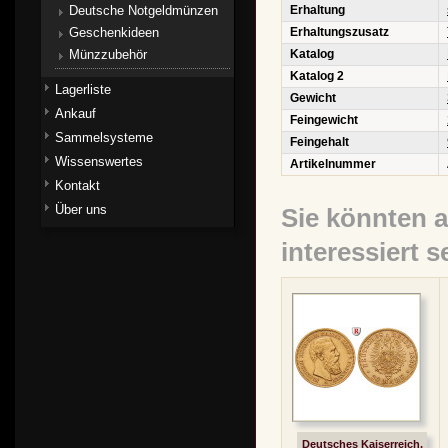
Deutsche Notgeldmünzen
Erhaltung
Geschenkideen
Erhaltungszusatz
Münzzubehör
Katalog
Katalog 2
Lagerliste
Gewicht
Ankauf
Feingewicht
Sammelsysteme
Feingehalt
Wissenswertes
Artikelnummer
Kontakt
Über uns
Sie könnten 
interessiert s
Deutsches Kaiserreich,