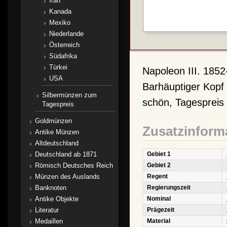
Iran
Kanada
Mexiko
Niederlande
Österreich
Südafrika
Türkei
Napoleon III. 1852
USA
Barhäuptiger Kop
Silbermünzen zum
schön, Tagespreis
Tagespreis
Goldmünzen
Zusatzinform
Antike Münzen
Altdeutschland
Deutschland ab 1871
Gebiet 1
Römisch Deutsches Reich
Gebiet 2
Münzen des Auslands
Regent
Banknoten
Regierungszeit
Antike Objekte
Nominal
Literatur
Prägezeit
Medaillen
Material