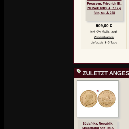
Preussen, Friedrich III.,
20 Mark 1888, A, 7,17 g
fein, ss, J. 248
909,00 €
inkl. 0% MwSt., zzgl.
Versandkosten
Lieferzeit:
3–5 Tage
ZULETZT ANGE
Südafrika, Republik,
Krügerrand seit 1967,