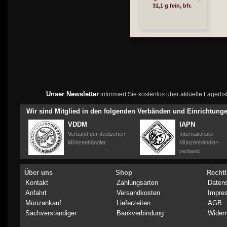
31,1 g fein, bfr.
Unser Newsletter
informiert Sie kostenlos über aktuelle Lagerl
Wir sind Mitglied in den folgenden Verbänden und Einrichtung
VDDM
IAPN
Verband der deutschen
Internationaler
Münzenhändler
Münzenhändler-
verband
Über uns
Shop
Rechtl
Kontakt
Zahlungsarten
Daten
Anfahrt
Versandkosten
Impre
Münzankauf
Lieferzeiten
AGB
Sachverständiger
Bankverbindung
Widerr