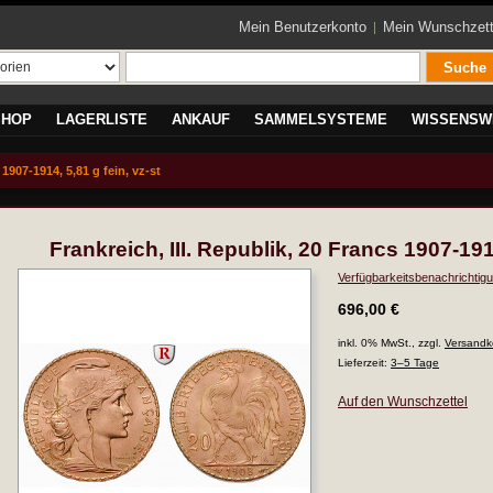
Mein Benutzerkonto
Mein Wunschzett
Suche
SHOP
LAGERLISTE
ANKAUF
SAMMELSYSTEME
WISSENSW
 1907-1914, 5,81 g fein, vz-st
Frankreich, III. Republik, 20 Francs 1907-1914
Verfügbarkeitsbenachrichtigu
696,00 €
inkl. 0% MwSt., zzgl.
Versandk
Lieferzeit:
3–5 Tage
Auf den Wunschzettel