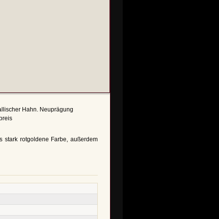
Gallischer Hahn. Neuprägung
preis
s stark rotgoldene Farbe, außerdem