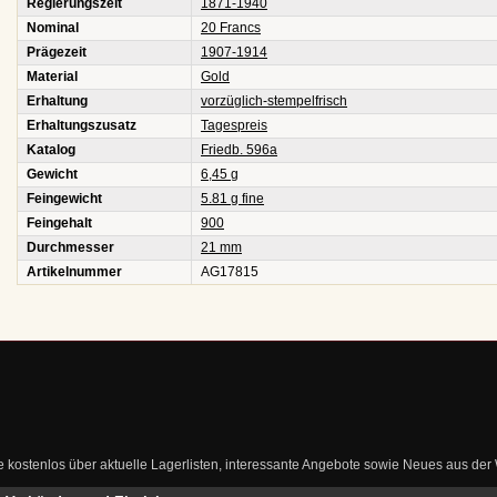
Regierungszeit
1871-1940
Nominal
20 Francs
Prägezeit
1907-1914
Material
Gold
Erhaltung
vorzüglich-stempelfrisch
Erhaltungszusatz
Tagespreis
Katalog
Friedb. 596a
Gewicht
6,45 g
Feingewicht
5.81 g fine
Feingehalt
900
Durchmesser
21 mm
Artikelnummer
AG17815
ie kostenlos über aktuelle Lagerlisten, interessante Angebote sowie Neues aus de