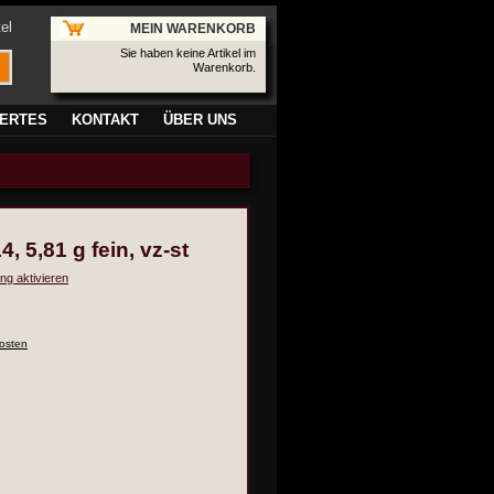
el
MEIN WARENKORB
Sie haben keine Artikel im
Warenkorb.
ERTES
KONTAKT
ÜBER UNS
, 5,81 g fein, vz-st
ng aktivieren
osten