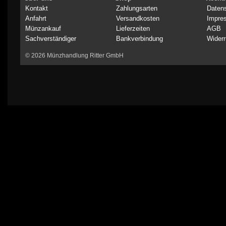
Kontakt
Zahlungsarten
Daten
Anfahrt
Versandkosten
Impre
Münzankauf
Lieferzeiten
AGB
Sachverständiger
Bankverbindung
Widerr
© 2026 Münzhandlung Ritter GmbH