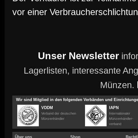
vor einer Verbraucherschlichtung
Unser Newsletter
info
Lagerlisten, interessante A
Münzen.
Wir sind Mitglied in den folgenden Verbänden und Einrichtung
VDDM
IAPN
Verband der deutschen
Internationaler
Münzenhändler
Münzenhändler-
verband
Über uns
Shop
Rechtl