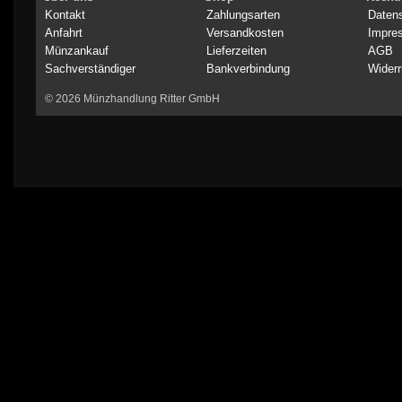
Kontakt
Zahlungsarten
Daten
Anfahrt
Versandkosten
Impre
Münzankauf
Lieferzeiten
AGB
Sachverständiger
Bankverbindung
Widerr
© 2026 Münzhandlung Ritter GmbH