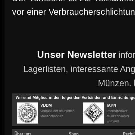
vor einer Verbraucherschlichtung
Unser Newsletter
info
Lagerlisten, interessante A
Münzen.
Wir sind Mitglied in den folgenden Verbänden und Einrichtung
VDDM
IAPN
Verband der deutschen
Internationaler
Münzenhändler
Münzenhändler-
verband
Über uns
Shop
Rechtl