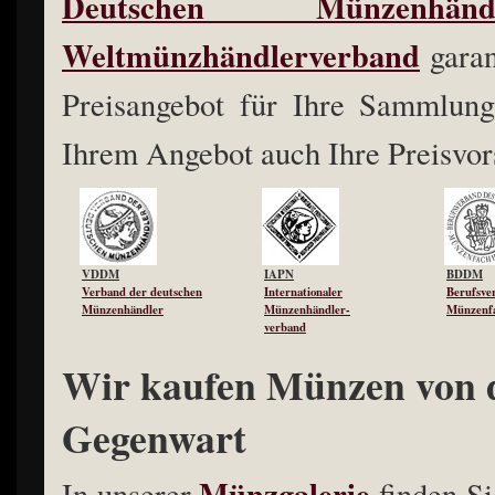
Deutschen Münzenhändl
Weltmünzhändlerverband
garan
Preisangebot für Ihre Sammlung.
Ihrem Angebot auch Ihre Preisvor
VDDM
IAPN
BDDM
Verband der deutschen
Internationaler
Berufsve
Münzenhändler
Münzenhändler-
Münzenfa
verband
Wir kaufen Münzen von d
Gegenwart
Münzgalerie
In unserer
finden Si