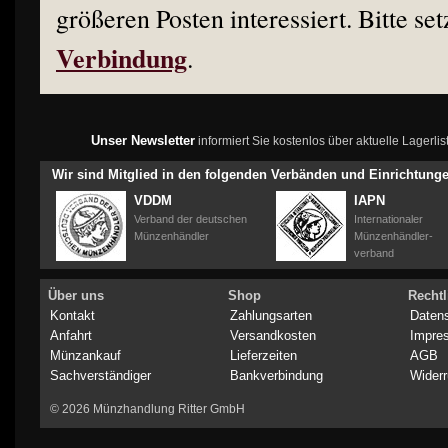
größeren Posten interessiert. Bitte set
Verbindung
.
Unser Newsletter
informiert Sie kostenlos über aktuelle Lagerl
Wir sind Mitglied in den folgenden Verbänden und Einrichtung
VDDM
IAPN
Verband der deutschen
Internationaler
Münzenhändler
Münzenhändler-
verband
Über uns
Shop
Rechtl
Kontakt
Zahlungsarten
Daten
Anfahrt
Versandkosten
Impre
Münzankauf
Lieferzeiten
AGB
Sachverständiger
Bankverbindung
Widerr
© 2026 Münzhandlung Ritter GmbH