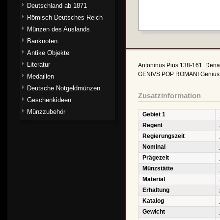
Deutschland ab 1871
Römisch Deutsches Reich
Münzen des Auslands
Banknoten
Antike Objekte
Literatur
Antoninus Pius 138-161. Dena
GENIVS POP ROMANI Genius r.,
Medaillen
Deutsche Notgeldmünzen
Zusatzinformation
Geschenkideen
Münzzubehör
Gebiet 1
Regent
Regierungszeit
Nominal
Prägezeit
Münzstätte
Material
Erhaltung
Katalog
Gewicht