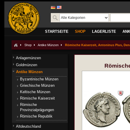
STARTSEITE
SHOP
LAGERLISTE
AN
Shop
Antike Münzen
Römische Kaiserzeit, Antoninus Pius, Dena
Anlagemünzen
Goldmünzen
Römische 
Antike Münzen
Byzantinische Münzen
Griechische Münzen
Keltische Münzen
Römische Kaiserzeit
Römische
Provinzialprägungen
Römische Republik
Altdeutschland