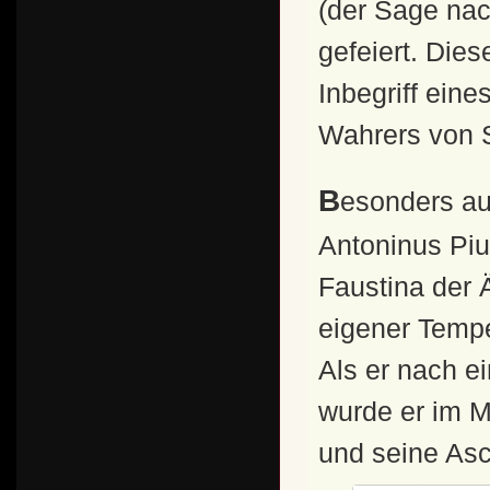
(der Sage nach
gefeiert. Die
Inbegriff eine
Wahrers von S
Besonders auffällig waren die hohen Ehrungen, die
Antoninus Piu
Faustina der 
eigener Temp
Als er nach ei
wurde er im M
und seine As