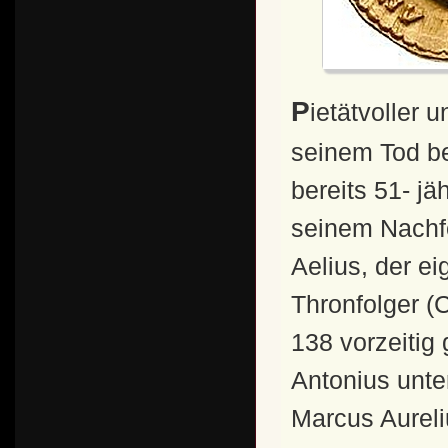
Pietätvoller und "guter" Adoptivkaiser Noch kurz vor
seinem Tod b
bereits 51- 
seinem Nachfo
Aelius, der e
Thronfolger (
138 vorzeitig
Antonius unte
Marcus Aureli