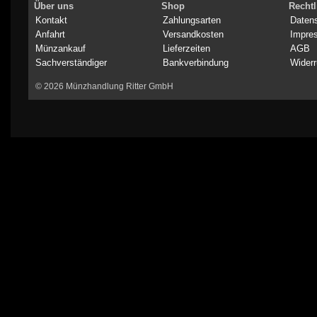
Über uns
Shop
Rechtl
Kontakt
Zahlungsarten
Daten
Anfahrt
Versandkosten
Impre
Münzankauf
Lieferzeiten
AGB
Sachverständiger
Bankverbindung
Widerr
© 2026 Münzhandlung Ritter GmbH