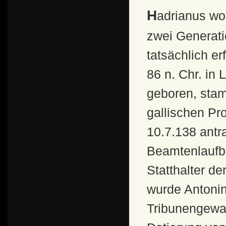
Hadrianus wollte die Thronfolge für das Reich über
zwei Generati
tatsächlich er
86 n. Chr. in
geboren, stam
gallischen Pro
10.7.138 antra
Beamtenlaufba
Statthalter d
wurde Antonin
Tribunengewalt