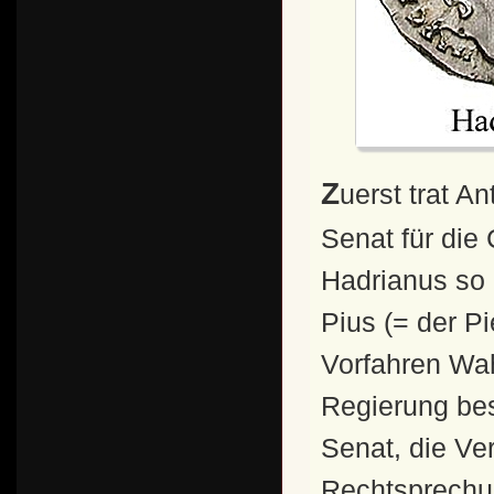
Zuerst trat Antoninus Pius im kaiserlichen Rat und im
Senat für die
Hadrianus so 
Pius (= der P
Vorfahren Wah
Regierung be
Senat, die Ve
Rechtsprechun