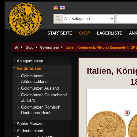
STARTSEITE
SHOP
LAGERLISTE
AN
Shop
Goldmünzen
Italien, Königreich, Vittorio Emanuele II., 20 L
Anlagemünzen
Goldmünzen
Italien, Köni
Goldmünzen
1
Altdeutschland
Goldmünzen Ausland
Goldmünzen Deutschland
ab 1871
Goldmünzen Römisch
Deutsches Reich
Antike Münzen
Altdeutschland