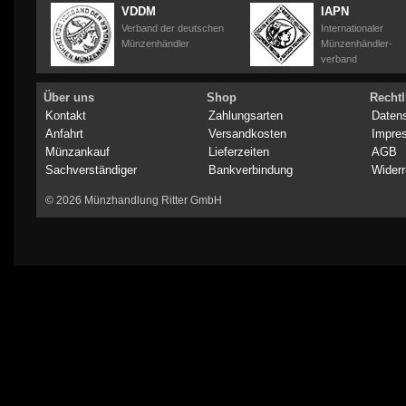
VDDM
IAPN
Verband der deutschen
Internationaler
Münzenhändler
Münzenhändler-
verband
Über uns
Shop
Rechtl
Kontakt
Zahlungsarten
Daten
Anfahrt
Versandkosten
Impre
Münzankauf
Lieferzeiten
AGB
Sachverständiger
Bankverbindung
Widerr
© 2026 Münzhandlung Ritter GmbH