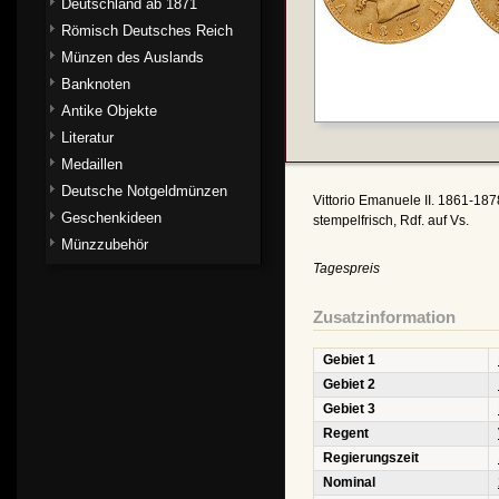
Deutschland ab 1871
Römisch Deutsches Reich
Münzen des Auslands
Banknoten
Antike Objekte
Literatur
Medaillen
Deutsche Notgeldmünzen
Vittorio Emanuele II. 1861-1878
Geschenkideen
stempelfrisch, Rdf. auf Vs.
Münzzubehör
Tagespreis
Zusatzinformation
Gebiet 1
Gebiet 2
Gebiet 3
Regent
Regierungszeit
Nominal