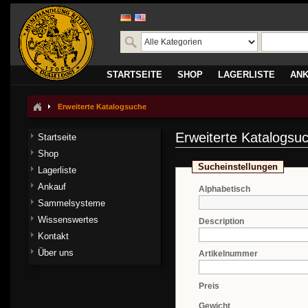
STARTSEITE
SHOP
LAGERLISTE
AN
Erweiterte Katalogsuche
Erweiterte Katalogsu
Startseite
Shop
Sucheinstellungen
Lagerliste
Ankauf
Alphabetisch
Sammelsysteme
Wissenswertes
Description
Kontakt
Über uns
Artikelnummer
Preis
Gewicht