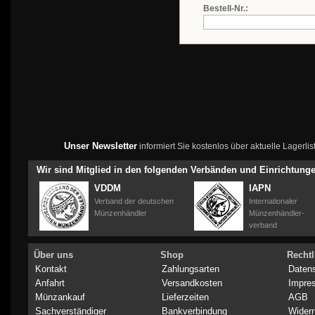
Bestell-Nr.:
Unser Newsletter
informiert Sie kostenlos über aktuelle Lagerl
Wir sind Mitglied in den folgenden Verbänden und Einrichtung
VDDM
IAPN
Verband der deutschen
Internationaler
Münzenhändler
Münzenhändler-
verband
Über uns
Shop
Rechtl
Kontakt
Zahlungsarten
Daten
Anfahrt
Versandkosten
Impre
Münzankauf
Lieferzeiten
AGB
Sachverständiger
Bankverbindung
Widerr