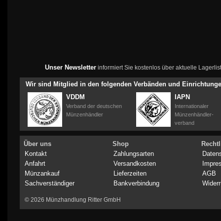
Unser Newsletter
informiert Sie kostenlos über aktuelle Lagerl
Wir sind Mitglied in den folgenden Verbänden und Einrichtung
VDDM
IAPN
Verband der deutschen
Internationaler
Münzenhändler
Münzenhändler-
verband
Über uns
Shop
Rechtl
Kontakt
Zahlungsarten
Daten
Anfahrt
Versandkosten
Impre
Münzankauf
Lieferzeiten
AGB
Sachverständiger
Bankverbindung
Widerr
© 2026 Münzhandlung Ritter GmbH