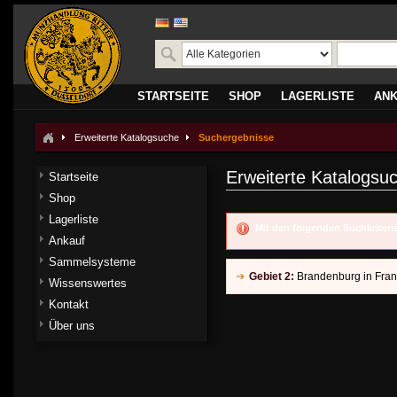
STARTSEITE
SHOP
LAGERLISTE
AN
Erweiterte Katalogsuche
Suchergebnisse
Erweiterte Katalogsu
Startseite
Shop
Lagerliste
Mit den folgenden Suchkriter
Ankauf
Sammelsysteme
Gebiet 2:
Brandenburg in Fra
Wissenswertes
Kontakt
Über uns