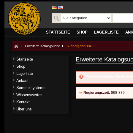
STARTSEITE
SHOP
LAGERLISTE
AN
Erweiterte Katalogsuche
Suchergebnisse
Erweiterte Katalogsu
Startseite
Shop
Lagerliste
Mit den folgenden Suchkriter
Ankauf
Sammelsysteme
Regierungszeit:
868-879
Wissenswertes
Kontakt
Über uns