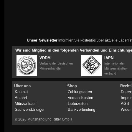
Unser Newsletter
informiert Sie kostenlos über aktuelle Lagerl
Wir sind Mitglied in den folgenden Verbänden und Einrichtung
VDDM
IAPN
Verband der deutschen
Internationaler
Münzenhändler
Münzenhändler-
verband
Über uns
Shop
Rechtl
Kontakt
Zahlungsarten
Daten
Anfahrt
Versandkosten
Impre
Münzankauf
Lieferzeiten
AGB
Sachverständiger
Bankverbindung
Widerr
© 2026 Münzhandlung Ritter GmbH