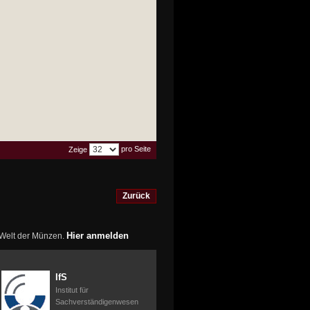
pro Seite
Zeige
Zurück
Hier anmelden
r Welt der Münzen.
IfS
Institut für
Sachverständigenwesen