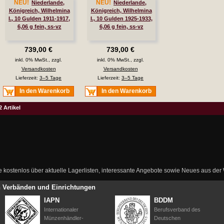
NEU!
NEU!
Niederlande,
Niederlande,
Königreich, Wilhelmina
Königreich, Wilhelmina
I., 10 Gulden 1911-1917,
I., 10 Gulden 1925-1933,
6,06 g fein, ss-vz
6,06 g fein, ss-vz
739,00 €
739,00 €
inkl. 0% MwSt., zzgl.
inkl. 0% MwSt., zzgl.
Versandkosten
Versandkosten
Lieferzeit:
3–5 Tage
Lieferzeit:
3–5 Tage
In den Warenkorb
In den Warenkorb
2 Artikel
ie kostenlos über aktuelle Lagerlisten, interessante Angebote sowie Neues aus de
en Verbänden und Einrichtungen
IAPN
BDDM
Internationaler
Berufsverband des
Münzenhändler-
Deutschen