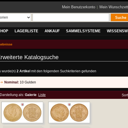
Mein Benutzerkonto
Mein Wunschzett
Suche
SHOP
LAGERLISTE
ANKAUF
SAMMELSYSTEME
WISSENSW
gebnisse
rweiterte Katalogsuche
s wurde(n)
2 Artikel
mit den folgenden Suchkriterien gefunden
Nominal:
10 Gulden
Darstellung als:
Galerie
Liste
Sor