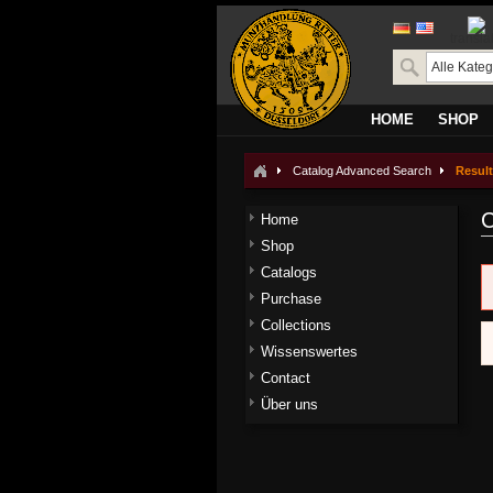
transla
HOME
SHOP
Catalog Advanced Search
Resul
C
Home
Shop
Catalogs
Purchase
Collections
Wissenswertes
Contact
Über uns