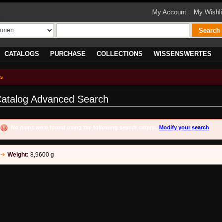
My Account
My Wishli
te
Search
CATALOGS
PURCHASE
COLLECTIONS
WISSENSWERTES
ts
atalog Advanced Search
No items were found using the following search criteria.
Modify your search
Weight:
8,9600 g