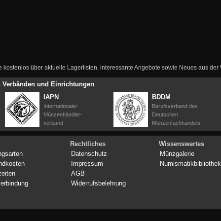
ie kostenlos über aktuelle Lagerlisten, interessante Angebote sowie Neues aus de
en Verbänden und Einrichtungen
IAPN
BDDM
Internationaler
Berufsverband des
Münzenhändler-
Deutschen
verband
Münzenfachhandels
Rechtliches
Wissenswertes
ngsarten
Datenschutz
Münzgalerie
ndkosten
Impressum
Numismatikbibliothek
zeiten
AGB
erbindung
Widerrufsbelehrung