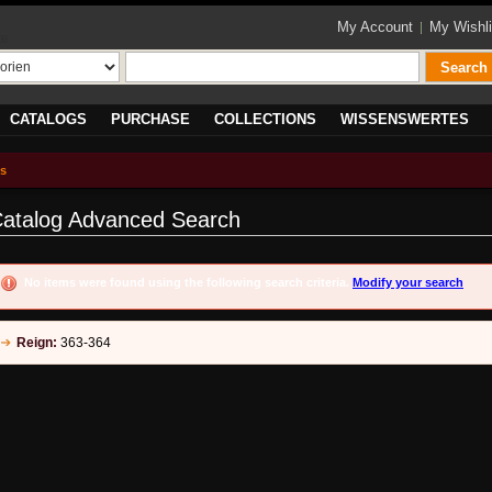
My Account
My Wishli
te
Search
CATALOGS
PURCHASE
COLLECTIONS
WISSENSWERTES
ts
atalog Advanced Search
No items were found using the following search criteria.
Modify your search
Reign:
363-364