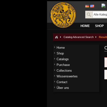
transla
HOME
SHOP
Catalog Advanced Search
Resul
C
Home
Shop
Catalogs
Purchase
Collections
Wissenswertes
Contact
Über uns