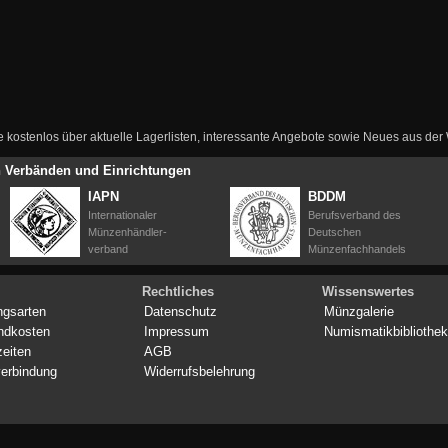
ie kostenlos über aktuelle Lagerlisten, interessante Angebote sowie Neues aus de
en Verbänden und Einrichtungen
IAPN
BDDM
Internationaler
Berufsverband des
Münzenhändler-
Deutschen
verband
Münzenfachhandels
Rechtliches
Wissenswertes
ngsarten
Datenschutz
Münzgalerie
ndkosten
Impressum
Numismatikbibliothek
zeiten
AGB
erbindung
Widerrufsbelehrung