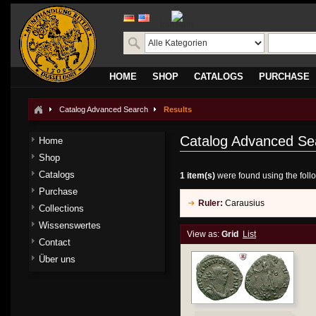
translate
HOME
SHOP
CATALOGS
PURCHASE
Catalog Advanced Search
Results
Catalog Advanced Se
Home
Shop
Catalogs
1 item(s)
were found using the follo
Purchase
Ruler:
Carausius
Collections
Wissenswertes
View as:
Grid
List
Contact
Über uns