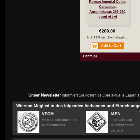
Roman Imperial Coins,
Carausius,
Antoninianus 289-290,
good vf / vf
€280.00
Incl. 19% tax, Excl.
shipping
Add to Cart
1 Item(s)
Unser Newsletter
informiert Sie kostenlos über aktuelle Lagerl
Wir sind Mitglied in den folgenden Verbänden und Einrichtung
VDDM
IAPN
Verband der deutschen
Internationaler
Münzenhändler
Münzenhändler-
verband