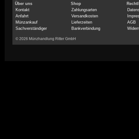
Über uns
Shop
Rechtl
Kontakt
Zahlungsarten
Daten
Anfahrt
Versandkosten
Impre
Münzankauf
Lieferzeiten
AGB
Sachverständiger
Bankverbindung
Widerr
© 2026 Münzhandlung Ritter GmbH