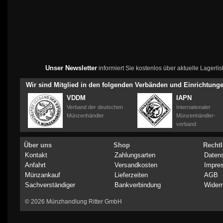
Unser Newsletter
informiert Sie kostenlos über aktuelle Lagerl
Wir sind Mitglied in den folgenden Verbänden und Einrichtung
VDDM
IAPN
Verband der deutschen
Internationaler
Münzenhändler
Münzenhändler-
verband
Über uns
Shop
Rechtl
Kontakt
Zahlungsarten
Daten
Anfahrt
Versandkosten
Impre
Münzankauf
Lieferzeiten
AGB
Sachverständiger
Bankverbindung
Widerr
© 2026 Münzhandlung Ritter GmbH