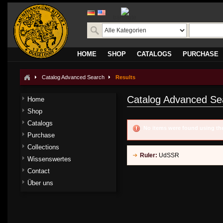
translate
HOME
SHOP
CATALOGS
PURCHASE
Catalog Advanced Search
Results
Catalog Advanced Se
Home
Shop
Catalogs
No items were found using the
Purchase
Collections
Ruler:
UdSSR
Wissenswertes
Contact
Über uns