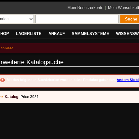
Mein Benutzerkonto
Mein Wunschzett
Suche
SHOP
LAGERLISTE
ANKAUF
SAMMELSYSTEME
WISSENSW
gebnisse
rweiterte Katalogsuche
Mit den folgenden Suchkriterien wurden keine Produkte gefunden.
Ändern Sie bi
Katalog:
Price 3931