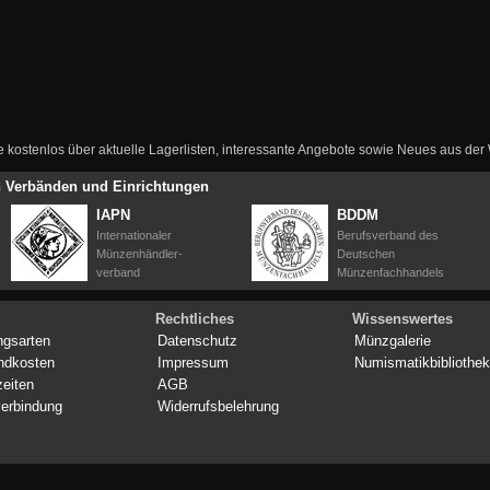
ie kostenlos über aktuelle Lagerlisten, interessante Angebote sowie Neues aus de
en Verbänden und Einrichtungen
IAPN
BDDM
Internationaler
Berufsverband des
Münzenhändler-
Deutschen
verband
Münzenfachhandels
Rechtliches
Wissenswertes
ngsarten
Datenschutz
Münzgalerie
ndkosten
Impressum
Numismatikbibliothek
zeiten
AGB
erbindung
Widerrufsbelehrung