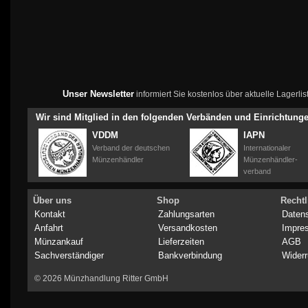
Unser Newsletter
informiert Sie kostenlos über aktuelle Lagerl
Wir sind Mitglied in den folgenden Verbänden und Einrichtung
VDDM
IAPN
Verband der deutschen
Internationaler
Münzenhändler
Münzenhändler-
verband
Über uns
Shop
Rechtl
Kontakt
Zahlungsarten
Daten
Anfahrt
Versandkosten
Impre
Münzankauf
Lieferzeiten
AGB
Sachverständiger
Bankverbindung
Widerr
© 2026 Münzhandlung Ritter GmbH