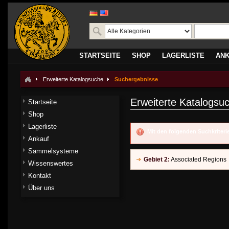
STARTSEITE
SHOP
LAGERLISTE
AN
Erweiterte Katalogsuche
Suchergebnisse
Erweiterte Katalogsu
Startseite
Shop
Lagerliste
Mit den folgenden Suchkriter
Ankauf
Sammelsysteme
Gebiet 2:
Associated Regions
Wissenswertes
Kontakt
Über uns