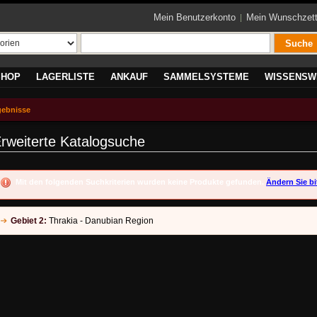
Mein Benutzerkonto
Mein Wunschzett
Suche
SHOP
LAGERLISTE
ANKAUF
SAMMELSYSTEME
WISSENSW
gebnisse
rweiterte Katalogsuche
Mit den folgenden Suchkriterien wurden keine Produkte gefunden.
Ändern Sie bi
Gebiet 2:
Thrakia - Danubian Region