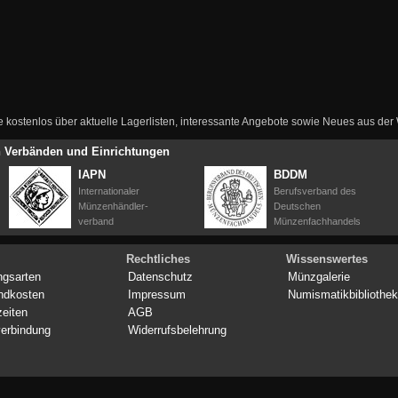
ie kostenlos über aktuelle Lagerlisten, interessante Angebote sowie Neues aus de
en Verbänden und Einrichtungen
IAPN
BDDM
Internationaler
Berufsverband des
Münzenhändler-
Deutschen
verband
Münzenfachhandels
Rechtliches
Wissenswertes
ngsarten
Datenschutz
Münzgalerie
ndkosten
Impressum
Numismatikbibliothek
zeiten
AGB
erbindung
Widerrufsbelehrung