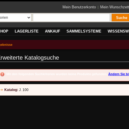
Mein Benutzerkonto
Mein Wunschzett
Suche
SHOP
LAGERLISTE
ANKAUF
SAMMELSYSTEME
WISSENSW
gebnisse
rweiterte Katalogsuche
Mit den folgenden Suchkriterien wurden keine Produkte gefunden.
Ändern Sie bi
Katalog:
J. 100