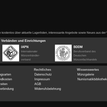
ie kostenlos über aktuelle Lagerlisten, interessante Angebote sowie Neues aus de
en Verbänden und Einrichtungen
IAPN
BDDM
Internationaler
Berufsverband des
Münzenhändler-
Deutschen
verband
Münzenfachhandels
Rechtliches
Wissenswertes
ngsarten
Datenschutz
Münzgalerie
ndkosten
Impressum
Numismatikbibliothek
zeiten
AGB
erbindung
Widerrufsbelehrung