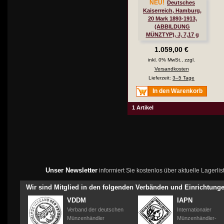
NEU!
Deutsches
Kaiserreich, Hamburg,
20 Mark 1893-1913,
(ABBILDUNG
MÜNZTYP), J, 7,17 g
fein, ss, J. 212
1.059,00 €
inkl. 0% MwSt., zzgl.
Versandkosten
Lieferzeit:
3–5 Tage
In den Warenkorb
1 Artikel
Unser Newsletter
informiert Sie kostenlos über aktuelle Lagerl
Wir sind Mitglied in den folgenden Verbänden und Einrichtung
VDDM
IAPN
Verband der deutschen
Internationaler
Münzenhändler
Münzenhändler-