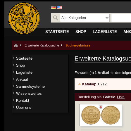
STARTSEITE
SHOP
LAGERLISTE
AN
Erweiterte Katalogsuche
Suchergebnisse
Erweiterte Katalogsu
Startseite
Shop
Lagerliste
Es wurde(n)
1 Artikel
mit den folge
Ankauf
Katalog:
J. 212
Sammelsysteme
Wissenswertes
Darstellung als:
Galerie
Liste
Kontakt
Über uns