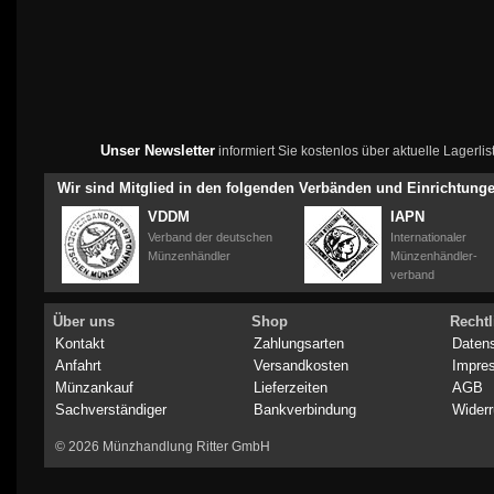
Unser Newsletter
informiert Sie kostenlos über aktuelle Lagerl
Wir sind Mitglied in den folgenden Verbänden und Einrichtung
VDDM
IAPN
Verband der deutschen
Internationaler
Münzenhändler
Münzenhändler-
verband
Über uns
Shop
Rechtl
Kontakt
Zahlungsarten
Daten
Anfahrt
Versandkosten
Impre
Münzankauf
Lieferzeiten
AGB
Sachverständiger
Bankverbindung
Widerr
© 2026 Münzhandlung Ritter GmbH