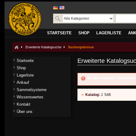
STARTSEITE
SHOP
LAGERLISTE
AN
Erweiterte Katalogsuche
Suchergebnisse
Erweiterte Katalogsu
Startseite
Shop
Lagerliste
Mit den folgenden Suchkriter
Ankauf
Sammelsysteme
Katalog:
J. 548
Wissenswertes
Kontakt
Über uns