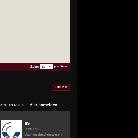
pro Seite
Zeige
Zurück
Hier anmelden
r Welt der Münzen.
IfS
Institut für
Sachverständigenwesen