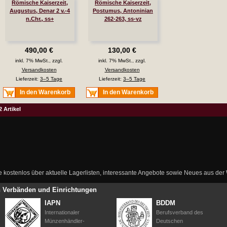
Römische Kaiserzeit,
Römische Kaiserzeit,
Augustus, Denar 2 v.-4
Postumus, Antoninian
n.Chr., ss+
262-263, ss-vz
490,00 €
130,00 €
inkl. 7% MwSt., zzgl.
inkl. 7% MwSt., zzgl.
Versandkosten
Versandkosten
Lieferzeit:
3–5 Tage
Lieferzeit:
3–5 Tage
In den Warenkorb
In den Warenkorb
2 Artikel
ie kostenlos über aktuelle Lagerlisten, interessante Angebote sowie Neues aus de
en Verbänden und Einrichtungen
IAPN
BDDM
Internationaler
Berufsverband des
Münzenhändler-
Deutschen