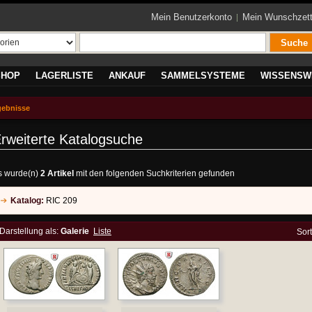
Mein Benutzerkonto
Mein Wunschzett
Suche
SHOP
LAGERLISTE
ANKAUF
SAMMELSYSTEME
WISSENSW
gebnisse
rweiterte Katalogsuche
s wurde(n)
2 Artikel
mit den folgenden Suchkriterien gefunden
Katalog:
RIC 209
Darstellung als:
Galerie
Liste
Sor