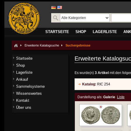
STARTSEITE
SHOP
LAGERLISTE
AN
Erweiterte Katalogsuche
Suchergebnisse
Erweiterte Katalogsu
Startseite
Shop
Lagerliste
Es wurde(n)
3 Artikel
mit den folge
Ankauf
Katalog:
RIC 254
Sammelsysteme
Wissenswertes
Darstellung als:
Galerie
Liste
Kontakt
Über uns