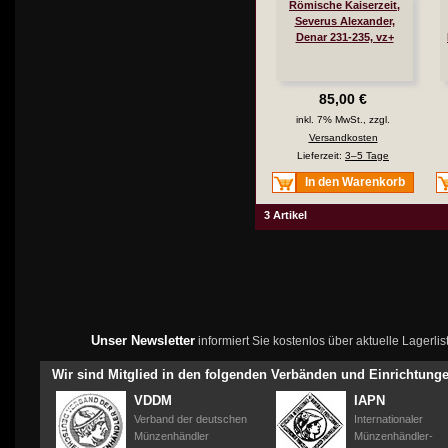
Römische Kaiserzeit,
Severus Alexander,
Denar 231-235, vz+
85,00 €
inkl. 7% MwSt., zzgl.
Versandkosten
Lieferzeit:
3–5 Tage
In den Warenkorb
3 Artikel
Unser Newsletter
informiert Sie kostenlos über aktuelle Lagerl
Wir sind Mitglied in den folgenden Verbänden und Einrichtung
VDDM
IAPN
Verband der deutschen
Internationaler
Münzenhändler
Münzenhändler-