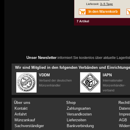
Lieferzeit:
3–5 Tage
In den Warenkorb
7 Artikel
Unser Newsletter
informiert Sie kostenlos über aktuelle Lagerl
Wir sind Mitglied in den folgenden Verbänden und Einrichtung
VDDM
IAPN
Verband der deutschen
Internationaler
Münzenhändler
Münzenhändler-
verband
Über uns
Shop
Rechtl
Kontakt
Zahlungsarten
Daten
Anfahrt
Versandkosten
Impre
Münzankauf
Lieferzeiten
AGB
Sachverständiger
Bankverbindung
Widerr