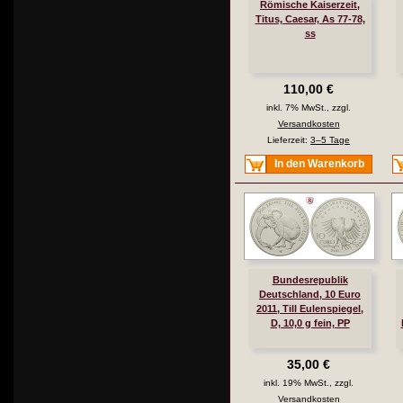
Römische Kaiserzeit,
Titus, Caesar, As 77-78,
ss
110,00 €
inkl. 7% MwSt., zzgl.
Versandkosten
Lieferzeit:
3–5 Tage
In den Warenkorb
Bundesrepublik
Deutschland, 10 Euro
2011, Till Eulenspiegel,
D, 10,0 g fein, PP
35,00 €
inkl. 19% MwSt., zzgl.
Versandkosten