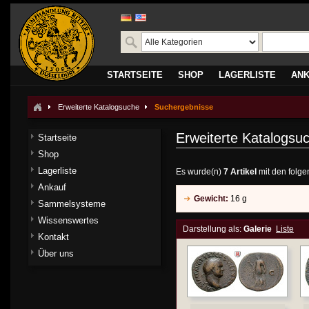
STARTSEITE
SHOP
LAGERLISTE
AN
Erweiterte Katalogsuche
Suchergebnisse
Erweiterte Katalogsu
Startseite
Shop
Lagerliste
Es wurde(n)
7 Artikel
mit den folge
Ankauf
Gewicht:
16 g
Sammelsysteme
Wissenswertes
Darstellung als:
Galerie
Liste
Kontakt
Über uns