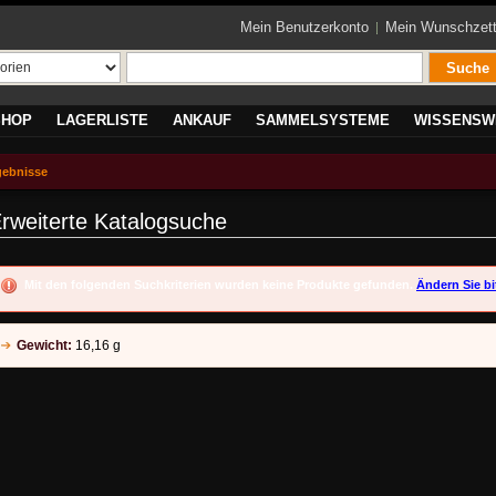
Mein Benutzerkonto
Mein Wunschzett
Suche
SHOP
LAGERLISTE
ANKAUF
SAMMELSYSTEME
WISSENSW
gebnisse
rweiterte Katalogsuche
Mit den folgenden Suchkriterien wurden keine Produkte gefunden.
Ändern Sie bi
Gewicht:
16,16 g