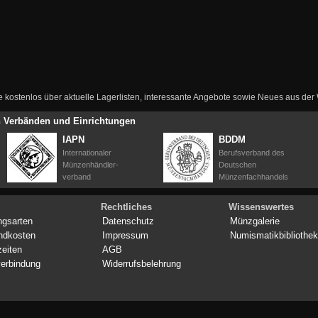
ie kostenlos über aktuelle Lagerlisten, interessante Angebote sowie Neues aus de
en Verbänden und Einrichtungen
IAPN
BDDM
Internationaler
Berufsverband des
Münzenhändler-
Deutschen
verband
Münzenfachhandels
Rechtliches
Wissenswertes
ngsarten
Datenschutz
Münzgalerie
ndkosten
Impressum
Numismatikbibliothek
zeiten
AGB
erbindung
Widerrufsbelehrung