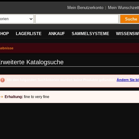
Mein Benutzerkonto
Mein Wunschzett
Suche
SHOP
LAGERLISTE
ANKAUF
SAMMELSYSTEME
WISSENSW
gebnisse
rweiterte Katalogsuche
Mit den folgenden Suchkriterien wurden keine Produkte gefunden.
Ändern Sie bi
Erhaltung:
fine to very fine