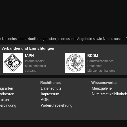
ie kostenlos über aktuelle Lagerlisten, interessante Angebote sowie Neues aus de
en Verbänden und Einrichtungen
IAPN
BDDM
Internationaler
Berufsverband des
Münzenhändler-
Deutschen
verband
Münzenfachhandels
Rechtliches
Wissenswertes
ngsarten
Datenschutz
Münzgalerie
ndkosten
Impressum
Numismatikbibliothek
zeiten
AGB
erbindung
Widerrufsbelehrung