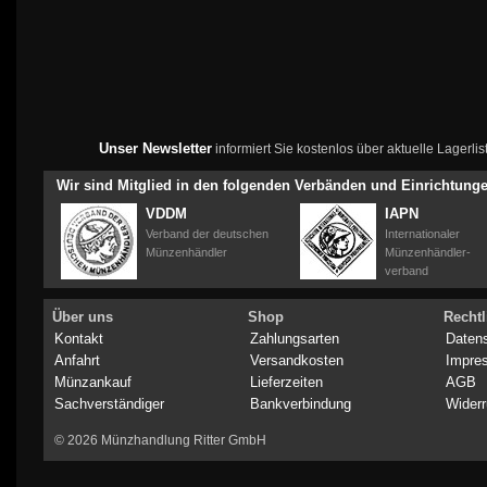
Unser Newsletter
informiert Sie kostenlos über aktuelle Lagerl
Wir sind Mitglied in den folgenden Verbänden und Einrichtung
VDDM
IAPN
Verband der deutschen
Internationaler
Münzenhändler
Münzenhändler-
verband
Über uns
Shop
Rechtl
Kontakt
Zahlungsarten
Daten
Anfahrt
Versandkosten
Impre
Münzankauf
Lieferzeiten
AGB
Sachverständiger
Bankverbindung
Widerr
© 2026 Münzhandlung Ritter GmbH