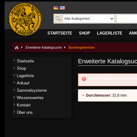
STARTSEITE
SHOP
LAGERLISTE
AN
Erweiterte Katalogsuche
Suchergebnisse
Erweiterte Katalogsu
Startseite
Shop
Lagerliste
Mit den folgenden Suchkriter
Ankauf
Sammelsysteme
Durchmesser:
32,6 mm
Wissenswertes
Kontakt
Über uns