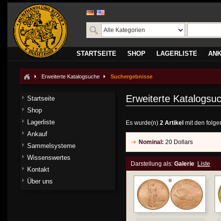
STARTSEITE
SHOP
LAGERLISTE
AN
Erweiterte Katalogsuche
Suchergebnisse
Erweiterte Katalogsu
Startseite
Shop
Lagerliste
Es wurde(n)
2 Artikel
mit den folge
Ankauf
Nominal:
20 Dollars
Sammelsysteme
Wissenswertes
Darstellung als:
Galerie
Liste
Kontakt
Über uns