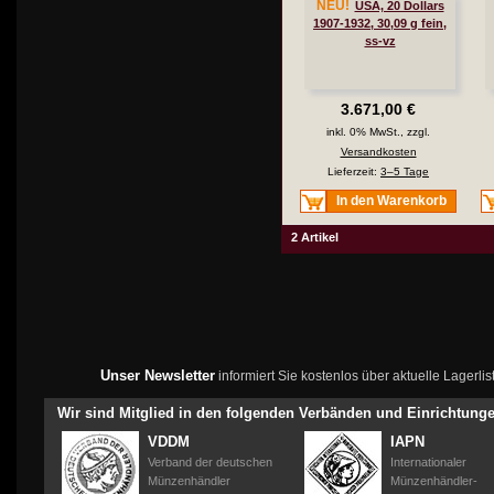
NEU!
USA, 20 Dollars
1907-1932, 30,09 g fein,
ss-vz
3.671,00 €
inkl. 0% MwSt., zzgl.
Versandkosten
Lieferzeit:
3–5 Tage
In den Warenkorb
2 Artikel
Unser Newsletter
informiert Sie kostenlos über aktuelle Lagerl
Wir sind Mitglied in den folgenden Verbänden und Einrichtung
VDDM
IAPN
Verband der deutschen
Internationaler
Münzenhändler
Münzenhändler-