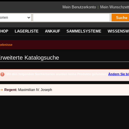
Mein Benutzerkonto
Mein Wunschzett
Suche
SHOP
LAGERLISTE
ANKAUF
SAMMELSYSTEME
WISSENSW
gebnisse
rweiterte Katalogsuche
Mit den folgenden Suchkriterien wurden keine Produkte gefunden.
Ändern Sie bi
Regent:
Maximilian IV. Joseph