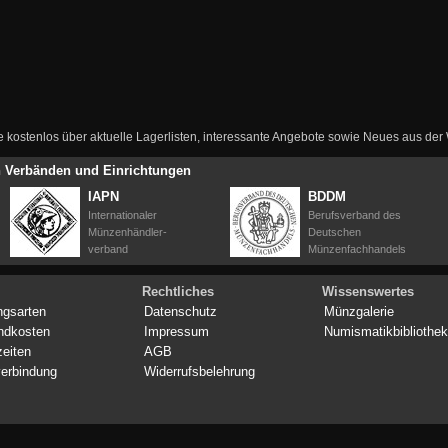
ie kostenlos über aktuelle Lagerlisten, interessante Angebote sowie Neues aus de
en Verbänden und Einrichtungen
IAPN
BDDM
Internationaler
Berufsverband des
Münzenhändler-
Deutschen
verband
Münzenfachhandels
Rechtliches
Wissenswertes
ngsarten
Datenschutz
Münzgalerie
ndkosten
Impressum
Numismatikbibliothek
zeiten
AGB
erbindung
Widerrufsbelehrung