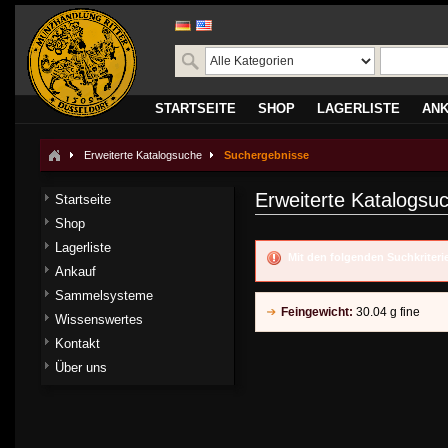
STARTSEITE
SHOP
LAGERLISTE
AN
Erweiterte Katalogsuche
Suchergebnisse
Erweiterte Katalogsu
Startseite
Shop
Lagerliste
Mit den folgenden Suchkriter
Ankauf
Sammelsysteme
Feingewicht:
30.04 g fine
Wissenswertes
Kontakt
Über uns