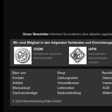
Unser Newsletter
informiert Sie kostenlos über aktuelle Lagerl
Wir sind Mitglied in den folgenden Verbänden und Einrichtung
VDDM
IAPN
Verband der deutschen
Internationaler
Münzenhändler
Münzenhändler-
verband
Über uns
Shop
Rechtl
Kontakt
Zahlungsarten
Daten
Anfahrt
Versandkosten
Impre
Münzankauf
Lieferzeiten
AGB
Sachverständiger
Bankverbindung
Widerr
© 2026 Münzhandlung Ritter GmbH